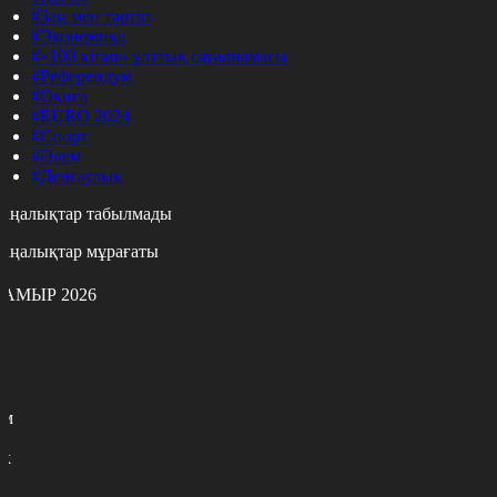
#Заң мен тәртіп
#Экономика
#«100 кітап» ұлттық сауалнамасы
#Референдум
#Оқиға
#EURO 2024
#Спорт
#Әлем
#Денсаулық
аңалықтар табылмады
аңалықтар мұрағаты
АМЫР 2026
с
с
р
с
м
н
к
7