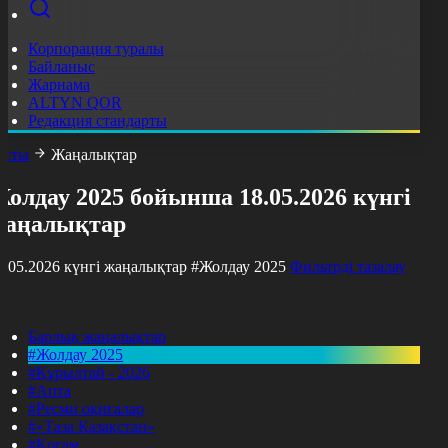
Корпорация туралы
Байланыс
Жарнама
ALTYN QOR
Редакция стандарты
асты
Жаңалықтар
олдау 2025 бойынша 18.05.2026 күнгі
жаңалықтар
8.05.2026 күнгі жаңалықтар
#Жолдау 2025
Фильтрді тазалау
Барлық жаңалықтар
#Жолдау 2025
#Құрылтай - 2026
#Апта
#Ресми оқиғалар
#«Таза Қазақстан»
#Қоғам