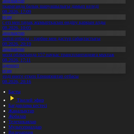
Жаңалықтар
үпқарағанда балық шаруашылығы дамып келеді
7.08.2026, 17:09
Қоғам
ұс еті мен тауық жұмыртқасын өндіру қарқын алды
7.08.2026, 10:05
Жаңалықтар
ерейлі отбасы – тәрбие мен дәстүр сабақтастығы
7.08.2026, 20:19
Жаңалықтар
қмола облысында 157 науқас трансплантацияға мұқтаж
6.08.2026, 17:11
Мәдениет
Қоғам
нерді өнеге еткен Ерниязовтар отбасы
8.08.2026, 20:16
Басты
Тікелей эфир
Бағдарлама кестесі
Жаңалықтар
Жобалар
Телехикаялар
Мультсериалдар
Видеоархив