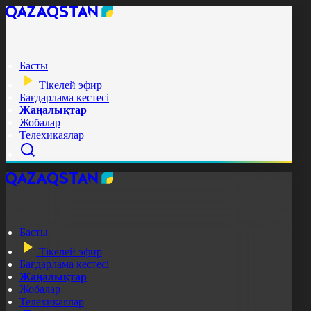
Басты
Тікелей эфир
Бағдарлама кестесі
Жаңалықтар
Жобалар
Телехикаялар
Басты
Тікелей эфир
Бағдарлама кестесі
Жаңалықтар
Жобалар
Телехикаялар