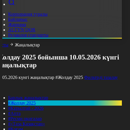
Корпорация туралы
Байланыс
Жарнама
ALTYN QOR
Редакция стандарты
асты
Жаңалықтар
олдау 2025 бойынша 10.05.2026 күнгі
жаңалықтар
0.05.2026 күнгі жаңалықтар
#Жолдау 2025
Фильтрді тазалау
Барлық жаңалықтар
#Жолдау 2025
#Құрылтай - 2026
#Апта
#Ресми оқиғалар
#«Таза Қазақстан»
#Қоғам