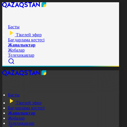
Басты
Тікелей эфир
Бағдарлама кестесі
Жаңалықтар
Жобалар
Телехикаялар
Басты
Тікелей эфир
Бағдарлама кестесі
Жаңалықтар
Жобалар
Телехикаялар