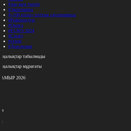
#Заң мен тәртіп
#Экономика
#«100 кітап» ұлттық сауалнамасы
#Референдум
#Оқиға
#EURO 2024
#Спорт
#Әлем
#Денсаулық
аңалықтар табылмады
аңалықтар мұрағаты
АМЫР 2026
с
с
р
с
м
н
к
7