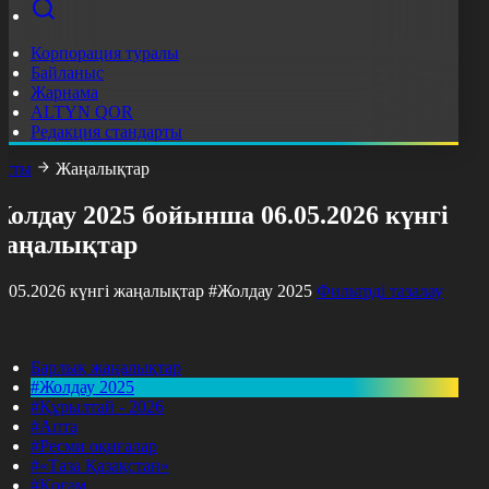
Корпорация туралы
Байланыс
Жарнама
ALTYN QOR
Редакция стандарты
асты
Жаңалықтар
олдау 2025 бойынша 06.05.2026 күнгі
жаңалықтар
6.05.2026 күнгі жаңалықтар
#Жолдау 2025
Фильтрді тазалау
Барлық жаңалықтар
#Жолдау 2025
#Құрылтай - 2026
#Апта
#Ресми оқиғалар
#«Таза Қазақстан»
#Қоғам