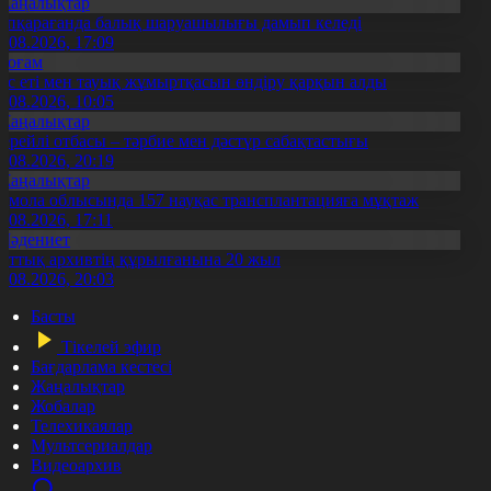
Жаңалықтар
үпқарағанда балық шаруашылығы дамып келеді
7.08.2026, 17:09
Қоғам
ұс еті мен тауық жұмыртқасын өндіру қарқын алды
7.08.2026, 10:05
Жаңалықтар
ерейлі отбасы – тәрбие мен дәстүр сабақтастығы
7.08.2026, 20:19
Жаңалықтар
қмола облысында 157 науқас трансплантацияға мұқтаж
6.08.2026, 17:11
Мәдениет
лттық архивтің құрылғанына 20 жыл
5.08.2026, 20:03
Басты
Тікелей эфир
Бағдарлама кестесі
Жаңалықтар
Жобалар
Телехикаялар
Мультсериалдар
Видеоархив