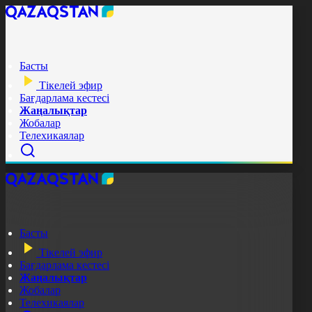
Басты
Тікелей эфир
Бағдарлама кестесі
Жаңалықтар
Жобалар
Телехикаялар
Басты
Тікелей эфир
Бағдарлама кестесі
Жаңалықтар
Жобалар
Телехикаялар