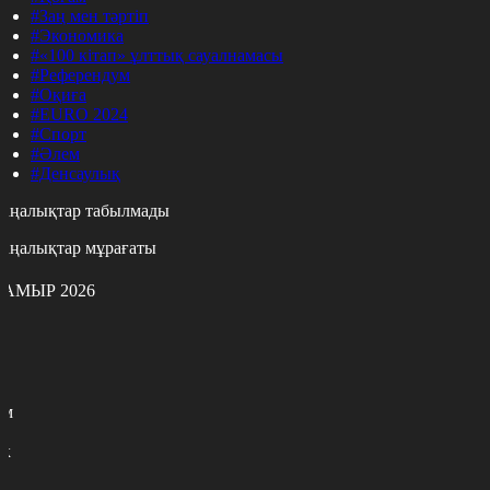
#Заң мен тәртіп
#Экономика
#«100 кітап» ұлттық сауалнамасы
#Референдум
#Оқиға
#EURO 2024
#Спорт
#Әлем
#Денсаулық
аңалықтар табылмады
аңалықтар мұрағаты
АМЫР 2026
с
с
р
с
м
н
к
7