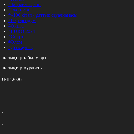
#Заң мен тәртіп
#Экономика
#«100 кітап» ұлттық сауалнамасы
#Референдум
#Оқиға
#EURO 2024
#Спорт
#Әлем
#Денсаулық
аңалықтар табылмады
аңалықтар мұрағаты
ӘУІР 2026
с
с
р
с
м
н
к
0