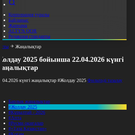
Корпорация туралы
Байланыс
Жарнама
ALTYN QOR
Редакция стандарты
асты
Жаңалықтар
олдау 2025 бойынша 22.04.2026 күнгі
жаңалықтар
2.04.2026 күнгі жаңалықтар
#Жолдау 2025
Фильтрді тазалау
Барлық жаңалықтар
#Жолдау 2025
#Құрылтай - 2026
#Апта
#Ресми оқиғалар
#«Таза Қазақстан»
#Қоғам