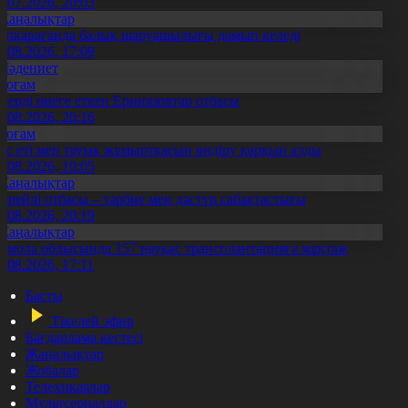
3.07.2026, 20:03
Жаңалықтар
үпқарағанда балық шаруашылығы дамып келеді
7.08.2026, 17:09
Мәдениет
Қоғам
нерді өнеге еткен Ерниязовтар отбасы
8.08.2026, 20:16
Қоғам
ұс еті мен тауық жұмыртқасын өндіру қарқын алды
7.08.2026, 10:05
Жаңалықтар
ерейлі отбасы – тәрбие мен дәстүр сабақтастығы
7.08.2026, 20:19
Жаңалықтар
қмола облысында 157 науқас трансплантацияға мұқтаж
6.08.2026, 17:11
Басты
Тікелей эфир
Бағдарлама кестесі
Жаңалықтар
Жобалар
Телехикаялар
Мультсериалдар