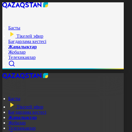
Басты
Тікелей эфир
Бағдарлама кестесі
Жаңалықтар
Жобалар
Телехикаялар
Басты
Тікелей эфир
Бағдарлама кестесі
Жаңалықтар
Жобалар
Телехикаялар