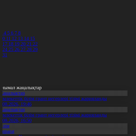
4
5
6
7
8
3
4
5
6
7
8
10
11
12
13
14
15
6
17
18
19
20
21
22
3
24
25
26
27
28
29
0
31
анымал жаңалықтар
Жаңалықтар
емлекеттік білім грант иегерлері тізімі жарияланды
7.08.2026, 19:46
Жаңалықтар
емлекеттік білім грант иегерлері тізімі жарияланды
7.08.2026, 16:50
Білім
Aqparat