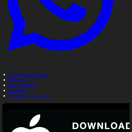
Корпорация туралы
Байланыс
Дистрибуция
Жарнама
Редакция стандарты