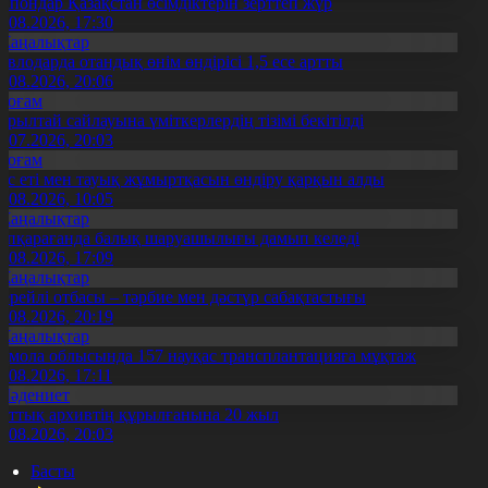
апондар Қазақстан өсімдіктерін зерттеп жүр
4.08.2026, 17:30
Жаңалықтар
авлодарда отандық өнім өндірісі 1,5 есе артты
5.08.2026, 20:06
Қоғам
ұрылтай сайлауына үміткерлердің тізімі бекітілді
3.07.2026, 20:03
Қоғам
ұс еті мен тауық жұмыртқасын өндіру қарқын алды
7.08.2026, 10:05
Жаңалықтар
үпқарағанда балық шаруашылығы дамып келеді
7.08.2026, 17:09
Жаңалықтар
ерейлі отбасы – тәрбие мен дәстүр сабақтастығы
7.08.2026, 20:19
Жаңалықтар
қмола облысында 157 науқас трансплантацияға мұқтаж
6.08.2026, 17:11
Мәдениет
лттық архивтің құрылғанына 20 жыл
5.08.2026, 20:03
Басты