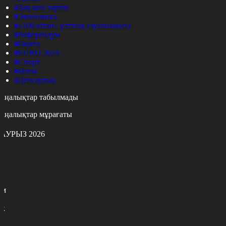
#Заң мен тәртіп
#Экономика
#«100 кітап» ұлттық сауалнамасы
#Референдум
#Оқиға
#EURO 2024
#Спорт
#Әлем
#Денсаулық
аңалықтар табылмады
аңалықтар мұрағаты
АУРЫЗ 2026
с
с
р
с
м
н
к
3