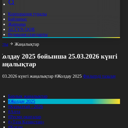
Корпорация туралы
Байланыс
Жарнама
ALTYN QOR
Редакция стандарты
асты
Жаңалықтар
олдау 2025 бойынша 25.03.2026 күнгі
жаңалықтар
5.03.2026 күнгі жаңалықтар
#Жолдау 2025
Фильтрді тазалау
Барлық жаңалықтар
#Жолдау 2025
#Құрылтай - 2026
#Апта
#Ресми оқиғалар
#«Таза Қазақстан»
#Қоғам