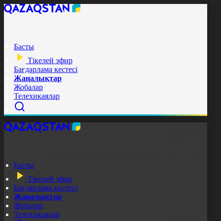
Басты
Тікелей эфир
Бағдарлама кестесі
Жаңалықтар
Жобалар
Телехикаялар
Басты
Тікелей эфир
Бағдарлама кестесі
Жаңалықтар
Жобалар
Телехикаялар