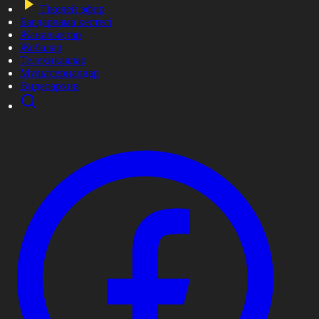
Тікелей эфир
Бағдарлама кестесі
Жаңалықтар
Жобалар
Телехикаялар
Мультсериалдар
Видеоархив