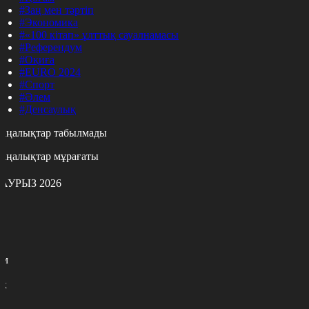
#Заң мен тәртіп
#Экономика
#«100 кітап» ұлттық сауалнамасы
#Референдум
#Оқиға
#EURO 2024
#Спорт
#Әлем
#Денсаулық
аңалықтар табылмады
аңалықтар мұрағаты
АУРЫЗ 2026
с
с
р
с
м
н
к
3