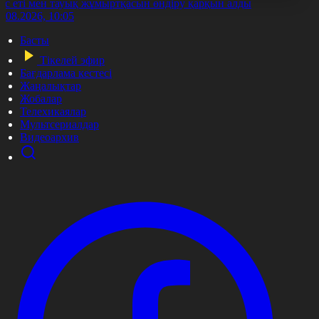
ұс еті мен тауық жұмыртқасын өндіру қарқын алды
7.08.2026, 10:05
Басты
Тікелей эфир
Бағдарлама кестесі
Жаңалықтар
Жобалар
Телехикаялар
Мультсериалдар
Видеоархив