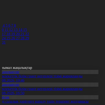
4
5
6
7
8
3
4
5
6
7
8
10
11
12
13
14
15
6
17
18
19
20
21
22
3
24
25
26
27
28
29
0
31
анымал жаңалықтар
Жаңалықтар
емлекеттік білім грант иегерлері тізімі жарияланды
7.08.2026, 19:46
Жаңалықтар
емлекеттік білім грант иегерлері тізімі жарияланды
7.08.2026, 16:50
Қоғам
нді салалық дәрігерге қаралу үшін терапевт жолдамасы