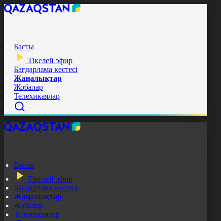
Басты
Тікелей эфир
Бағдарлама кестесі
Жаңалықтар
Жобалар
Телехикаялар
Басты
Тікелей эфир
Бағдарлама кестесі
Жаңалықтар
Жобалар
Телехикаялар