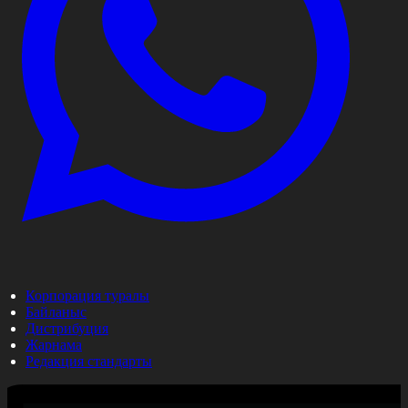
Корпорация туралы
Байланыс
Дистрибуция
Жарнама
Редакция стандарты