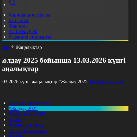
Корпорация туралы
Байланыс
Жарнама
ALTYN QOR
Редакция стандарты
асты
Жаңалықтар
олдау 2025 бойынша 13.03.2026 күнгі
жаңалықтар
3.03.2026 күнгі жаңалықтар
#Жолдау 2025
Фильтрді тазалау
Барлық жаңалықтар
#Жолдау 2025
#Құрылтай - 2026
#Апта
#Ресми оқиғалар
#«Таза Қазақстан»
#Қоғам