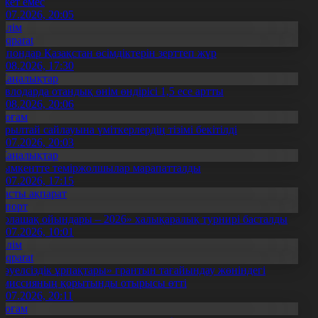
ажет емес
0.07.2026, 20:05
Білім
Aqparat
апондар Қазақстан өсімдіктерін зерттеп жүр
4.08.2026, 17:30
Жаңалықтар
авлодарда отандық өнім өндірісі 1,5 есе артты
5.08.2026, 20:06
Қоғам
ұрылтай сайлауына үміткерлердің тізімі бекітілді
3.07.2026, 20:03
Жаңалықтар
ымкентте теміржолшылар марапатталды
1.07.2026, 17:15
Басты ақпарат
Спорт
Болашақ ойындары – 2026» халықаралық турнирі басталды
0.07.2026, 10:01
Білім
Aqparat
Тәуелсіздік ұрпақтары» грантын тағайындау жөніндегі
омиссияның қорытынды отырысы өтті
1.07.2026, 20:11
Қоғам