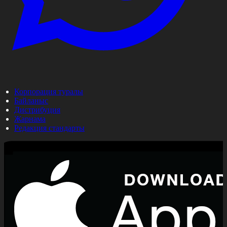
Корпорация туралы
Байланыс
Дистрибуция
Жарнама
Редакция стандарты