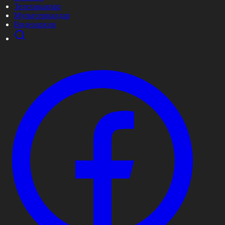
Телехикаялар
Мультсериалдар
Видеоархив