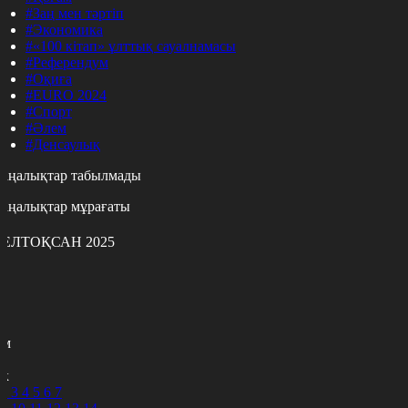
#Заң мен тәртіп
#Экономика
#«100 кітап» ұлттық сауалнамасы
#Референдум
#Оқиға
#EURO 2024
#Спорт
#Әлем
#Денсаулық
аңалықтар табылмады
аңалықтар мұрағаты
ЕЛТОҚСАН 2025
с
с
р
с
м
н
к
2
3
4
5
6
7