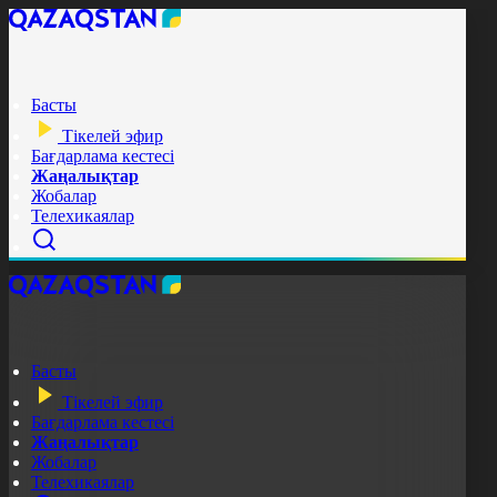
Басты
Тікелей эфир
Бағдарлама кестесі
Жаңалықтар
Жобалар
Телехикаялар
Басты
Тікелей эфир
Бағдарлама кестесі
Жаңалықтар
Жобалар
Телехикаялар