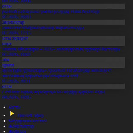
5.08.2026, 20:06
Қоғам
ұрылтай сайлауына үміткерлердің тізімі бекітілді
3.07.2026, 20:03
Жаңалықтар
ымкентте теміржолшылар марапатталды
1.07.2026, 17:15
Басты ақпарат
Спорт
Болашақ ойындары – 2026» халықаралық турнирі басталды
0.07.2026, 10:01
Білім
Aqparat
Тәуелсіздік ұрпақтары» грантын тағайындау жөніндегі
омиссияның қорытынды отырысы өтті
1.07.2026, 20:11
Қоғам
ұс еті мен тауық жұмыртқасын өндіру қарқын алды
7.08.2026, 10:05
Басты
Тікелей эфир
Бағдарлама кестесі
Жаңалықтар
Жобалар