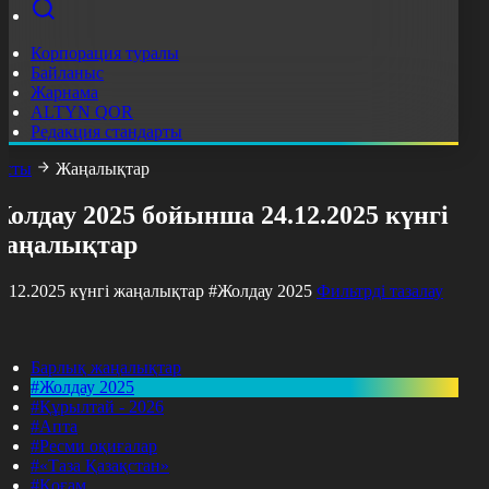
Корпорация туралы
Байланыс
Жарнама
ALTYN QOR
Редакция стандарты
асты
Жаңалықтар
олдау 2025 бойынша 24.12.2025 күнгі
жаңалықтар
4.12.2025 күнгі жаңалықтар
#Жолдау 2025
Фильтрді тазалау
Барлық жаңалықтар
#Жолдау 2025
#Құрылтай - 2026
#Апта
#Ресми оқиғалар
#«Таза Қазақстан»
#Қоғам