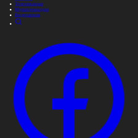
Телехикаялар
Мультсериалдар
Видеоархив