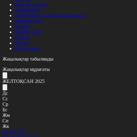
#Заң мен тәртіп
#Экономика
#«100 кітап» ұлттық сауалнамасы
#Референдум
#Оқиға
#EURO 2024
#Спорт
#Әлем
#Денсаулық
Жаңалықтар табылмады
Жаңалықтар мұрағаты
ЖЕЛТОҚСАН 2025
Дс
Сс
Ср
Бс
Жм
Сн
Жк
1
2
3
4
5
6
7