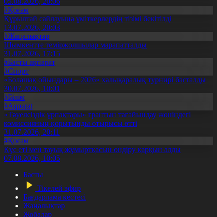
05.08.2026, 20:06
#Қоғам
Құрылтай сайлауына үміткерлердің тізімі бекітілді
13.07.2026, 20:03
#Жаңалықтар
Шымкентте теміржолшылар марапатталды
31.07.2026, 17:15
#Басты ақпарат
#Спорт
«Болашақ ойындары – 2026» халықаралық турнирі басталды
30.07.2026, 10:01
#Білім
#Aqparat
«Тәуелсіздік ұрпақтары» грантын тағайындау жөніндегі
комиссияның қорытынды отырысы өтті
31.07.2026, 20:11
#Қоғам
Құс еті мен тауық жұмыртқасын өндіру қарқын алды
07.08.2026, 10:05
Басты
Тікелей эфир
Бағдарлама кестесі
Жаңалықтар
Жобалар