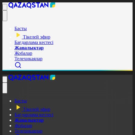
Басты
Тікелей эфир
Бағдарлама кестесі
Жаңалықтар
Жобалар
Телехикаялар
Басты
Тікелей эфир
Бағдарлама кестесі
Жаңалықтар
Жобалар
Телехикаялар