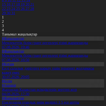
8
9
10
11
12
13
14
15
16
17
18
19
20
21
22
23
24
25
26
27
28
29
30
31
1
2
3
4
Танымал жаңалықтар
#Жаңалықтар
Мемлекеттік білім грант иегерлері тізімі жарияланды
07.08.2026, 19:46
#Жаңалықтар
Мемлекеттік білім грант иегерлері тізімі жарияланды
07.08.2026, 16:50
#Қоғам
Енді салалық дәрігерге қаралу үшін терапевт жолдамасы
қажет емес
30.07.2026, 20:05
#Білім
#Aqparat
Жапондар Қазақстан өсімдіктерін зерттеп жүр
04.08.2026, 17:30
#Жаңалықтар
Павлодарда отандық өнім өндірісі 1,5 есе артты