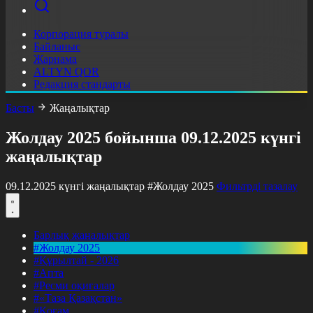
Корпорация туралы
Байланыс
Жарнама
ALTYN QOR
Редакция стандарты
Басты
Жаңалықтар
Жолдау 2025 бойынша 09.12.2025 күнгі
жаңалықтар
09.12.2025 күнгі жаңалықтар
#Жолдау 2025
Фильтрді тазалау
Барлық жаңалықтар
#Жолдау 2025
#Құрылтай - 2026
#Апта
#Ресми оқиғалар
#«Таза Қазақстан»
#Қоғам