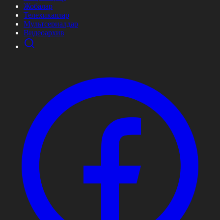
Жобалар
Телехикаялар
Мультсериалдар
Видеоархив