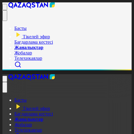
Басты
Тікелей эфир
Бағдарлама кестесі
Жаңалықтар
Жобалар
Телехикаялар
Басты
Тікелей эфир
Бағдарлама кестесі
Жаңалықтар
Жобалар
Телехикаялар