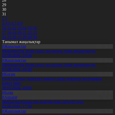
28
29
30
31
1
2
3
4
5
6
7
8
9
10
11
12
13
14
15
16
17
18
19
20
21
22
23
24
25
26
27
28
29
30
Танымал жаңалықтар
#Жаңалықтар
Мемлекеттік білім грант иегерлері тізімі жарияланды
07.08.2026, 19:46
#Жаңалықтар
Мемлекеттік білім грант иегерлері тізімі жарияланды
07.08.2026, 16:50
#Қоғам
Енді салалық дәрігерге қаралу үшін терапевт жолдамасы
қажет емес
30.07.2026, 20:05
#Білім
#Aqparat
Жапондар Қазақстан өсімдіктерін зерттеп жүр
04.08.2026, 17:30
#Жаңалықтар