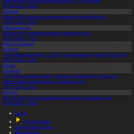
Павлодарда отандық өнім өндірісі 1,5 есе артты
05.08.2026, 20:06
#Қоғам
Құрылтай сайлауына үміткерлердің тізімі бекітілді
13.07.2026, 20:03
#Жаңалықтар
Шымкентте теміржолшылар марапатталды
31.07.2026, 17:15
#Басты ақпарат
#Спорт
«Болашақ ойындары – 2026» халықаралық турнирі басталды
30.07.2026, 10:01
#Білім
#Aqparat
«Тәуелсіздік ұрпақтары» грантын тағайындау жөніндегі
комиссияның қорытынды отырысы өтті
31.07.2026, 20:11
#Қоғам
Құс еті мен тауық жұмыртқасын өндіру қарқын алды
07.08.2026, 10:05
Басты
Тікелей эфир
Бағдарлама кестесі
Жаңалықтар