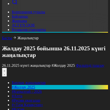
Корпорация туралы
Байланыс
Жарнама
ALTYN QOR
Редакция стандарты
Басты
Жаңалықтар
Жолдау 2025 бойынша 26.11.2025 күнгі
жаңалықтар
26.11.2025 күнгі жаңалықтар
#Жолдау 2025
Фильтрді тазалау
Барлық жаңалықтар
#Жолдау 2025
#Құрылтай - 2026
#Апта
#Ресми оқиғалар
#«Таза Қазақстан»
#Қоғам