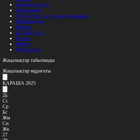
#Заң мен тәртіп
#Экономика
#«100 кітап» ұлттық сауалнамасы
#Референдум
#Оқиға
#EURO 2024
#Спорт
#Әлем
#Денсаулық
Жаңалықтар табылмады
Жаңалықтар мұрағаты
ҚАРАША 2025
Дс
Сс
Ср
Бс
Жм
Сн
Жк
27