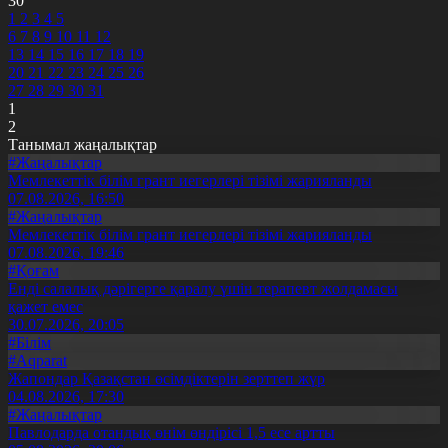
30
1
2
3
4
5
6
7
8
9
10
11
12
13
14
15
16
17
18
19
20
21
22
23
24
25
26
27
28
29
30
31
1
2
Танымал жаңалықтар
#Жаңалықтар
Мемлекеттік білім грант иегерлері тізімі жарияланды
07.08.2026, 16:50
#Жаңалықтар
Мемлекеттік білім грант иегерлері тізімі жарияланды
07.08.2026, 19:46
#Қоғам
Енді салалық дәрігерге қаралу үшін терапевт жолдамасы
қажет емес
30.07.2026, 20:05
#Білім
#Aqparat
Жапондар Қазақстан өсімдіктерін зерттеп жүр
04.08.2026, 17:30
#Жаңалықтар
Павлодарда отандық өнім өндірісі 1,5 есе артты