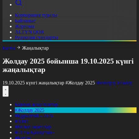
Корпорация туралы
Байланыс
Жарнама
ALTYN QOR
Редакция стандарты
Басты
Жаңалықтар
Жолдау 2025 бойынша 19.10.2025 күнгі
жаңалықтар
19.10.2025 күнгі жаңалықтар
#Жолдау 2025
Фильтрді тазалау
Барлық жаңалықтар
#Жолдау 2025
#Құрылтай - 2026
#Апта
#Ресми оқиғалар
#«Таза Қазақстан»
#Қоғам