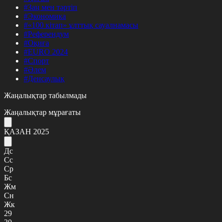
#Заң мен тәртіп
#Экономика
#«100 кітап» ұлттық сауалнамасы
#Референдум
#Оқиға
#EURO 2024
#Спорт
#Әлем
#Денсаулық
Жаңалықтар табылмады
Жаңалықтар мұрағаты
ҚАЗАН 2025
Дс
Сс
Ср
Бс
Жм
Сн
Жк
29