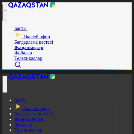
Басты
Тікелей эфир
Бағдарлама кестесі
Жаңалықтар
Жобалар
Телехикаялар
Басты
Тікелей эфир
Бағдарлама кестесі
Жаңалықтар
Жобалар
Телехикаялар