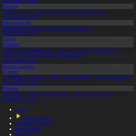
05.08.2026, 20:06
#Қоғам
Құрылтай сайлауына үміткерлердің тізімі бекітілді
13.07.2026, 20:03
#Жаңалықтар
Шымкентте теміржолшылар марапатталды
31.07.2026, 17:15
#Білім
#Aqparat
«Тәуелсіздік ұрпақтары» грантын тағайындау жөніндегі
комиссияның қорытынды отырысы өтті
31.07.2026, 20:11
#Басты ақпарат
#Спорт
«Болашақ ойындары – 2026» халықаралық турнирі басталды
30.07.2026, 10:01
#Қоғам
Құс еті мен тауық жұмыртқасын өндіру қарқын алды
07.08.2026, 10:05
Басты
Тікелей эфир
Бағдарлама кестесі
Жаңалықтар
Жобалар