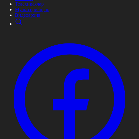
Телехикаялар
Мультсериалдар
Видеоархив