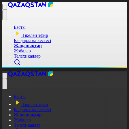
Басты
Тікелей эфир
Бағдарлама кестесі
Жаңалықтар
Жобалар
Телехикаялар
Басты
Тікелей эфир
Бағдарлама кестесі
Жаңалықтар
Жобалар
Телехикаялар