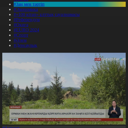
#Заң мен тәртіп
#Экономика
#«100 кітап» ұлттық сауалнамасы
#Референдум
#Оқиға
#EURO 2024
#Спорт
#Әлем
#Денсаулық