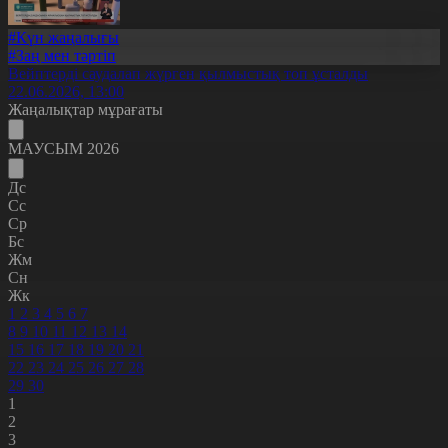
#Күн жаңалығы
#Заң мен тәртіп
Вейптерді саудалап жүрген қылмыстық топ ұсталды
22.06.2026, 13:00
Жаңалықтар мұрағаты
МАУСЫМ 2026
Дс
Сс
Ср
Бс
Жм
Сн
Жк
1
2
3
4
5
6
7
8
9
10
11
12
13
14
15
16
17
18
19
20
21
22
23
24
25
26
27
28
29
30
1
2
3