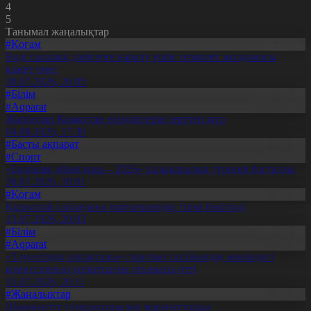
4
5
Танымал жаңалықтар
#Қоғам
Енді салалық дәрігерге қаралу үшін терапевт жолдамасы
қажет емес
30.07.2026, 20:05
#Білім
#Aqparat
Жапондар Қазақстан өсімдіктерін зерттеп жүр
04.08.2026, 17:30
#Басты ақпарат
#Спорт
«Болашақ ойындары – 2026» халықаралық турнирі басталды
30.07.2026, 10:01
#Қоғам
Құрылтай сайлауына үміткерлердің тізімі бекітілді
13.07.2026, 20:03
#Білім
#Aqparat
«Тәуелсіздік ұрпақтары» грантын тағайындау жөніндегі
комиссияның қорытынды отырысы өтті
31.07.2026, 20:11
#Жаңалықтар
Шымкентте теміржолшылар марапатталды