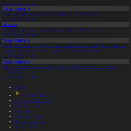
31.07.2026, 17:15
#Жаңалықтар
Павлодарда отандық өнім өндірісі 1,5 есе артты
05.08.2026, 20:06
#Қоғам
«Әділет» партиясы кандидаттардың тізімін бекітті
10.07.2026, 20:08
#Жаңалықтар
Ақмола облысында тұрақты жұмыстың арқасында әлеуметтік
көмек алатын отбасылар саны 50%-ға қысқарды
31.07.2026, 17:03
#Жаңалықтар
Жетісу облысының жүргізушілері 170 мыңнан астам жол
ережесін бұзған
31.07.2026, 17:02
Басты
Тікелей эфир
Бағдарлама кестесі
Жаңалықтар
Жобалар
Телехикаялар
Мультсериалдар
Видеоархив