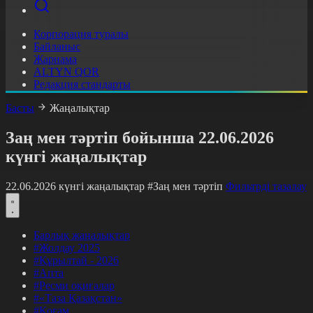
Корпорация туралы
Байланыс
Жарнама
ALTYN QOR
Редакция стандарты
Басты
Жаңалықтар
Заң мен тәртіп бойынша 22.06.2026
күнгі жаңалықтар
22.06.2026 күнгі жаңалықтар
#Заң мен тәртіп
Фильтрді тазалау
Барлық жаңалықтар
#Жолдау 2025
#Құрылтай - 2026
#Апта
#Ресми оқиғалар
#«Таза Қазақстан»
#Қоғам