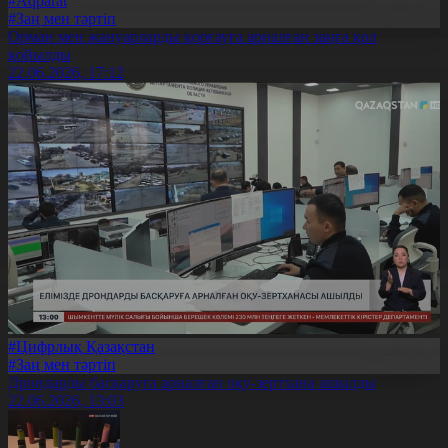
#Aqparat
#Заң мен тәртіп
Орман мен жануарларды қорғауға арналған заңға қол
қойылды
22.06.2026, 17:12
#Цифрлық Қазақстан
#Заң мен тәртіп
Дрондарды басқаруға арналған оқу-зертхана ашылды
22.06.2026, 13:03