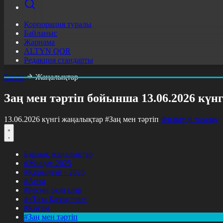
Корпорация туралы
Байланыс
Жарнама
ALTYN QOR
Редакция стандарты
Басты
Жаңалықтар
Заң мен тәртіп бойынша 13.06.2026 күн
13.06.2026 күнгі жаңалықтар
#Заң мен тәртіп
Фильтрді тазалау
Барлық жаңалықтар
#Жолдау 2025
#Құрылтай - 2026
#Апта
#Ресми оқиғалар
#«Таза Қазақстан»
#Қоғам
#Заң мен тәртіп