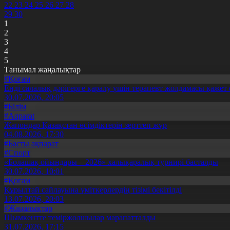
22
23
24
25
26
27
28
29
30
1
2
3
4
5
Танымал жаңалықтар
#Қоғам
Енді салалық дәрігерге қаралу үшін терапевт жолдамасы қажет 
30.07.2026, 20:05
#Білім
#Aqparat
Жапондар Қазақстан өсімдіктерін зерттеп жүр
04.08.2026, 17:30
#Басты ақпарат
#Спорт
«Болашақ ойындары – 2026» халықаралық турнирі басталды
30.07.2026, 10:01
#Қоғам
Құрылтай сайлауына үміткерлердің тізімі бекітілді
13.07.2026, 20:03
#Жаңалықтар
Шымкентте теміржолшылар марапатталды
31.07.2026, 17:15