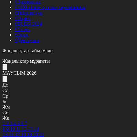
#Экономика
#«100 кітап» ұлттық сауалнамасы
#Референдум
#Оқиға
#EURO 2024
#Спорт
#Әлем
#Денсаулық
Жаңалықтар табылмады
Жаңалықтар мұрағаты
МАУСЫМ 2026
Дс
Сс
Ср
Бс
Жм
Сн
Жк
1
2
3
4
5
6
7
8
9
10
11
12
13
14
15
16
17
18
19
20
21