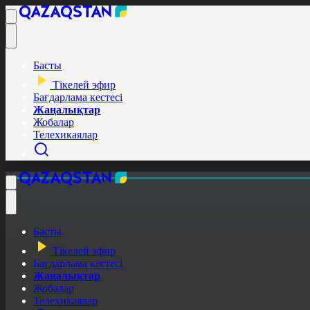
Басты
Тікелей эфир
Бағдарлама кестесі
Жаңалықтар
Жобалар
Телехикаялар
Басты
Тікелей эфир
Бағдарлама кестесі
Жаңалықтар
Жобалар
Телехикаялар