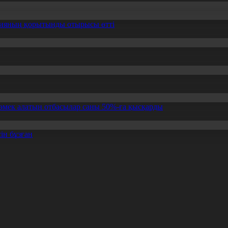
ссияның қорытынды отырысы өтті
өмек алатын отбасылар саны 50%-ға қысқарды
ін бұзған