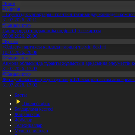
#Білім
#Aqparat
«Тәуелсіздік ұрпақтары» грантын тағайындау жөніндегі коми
31.07.2026, 20:11
#Жаңалықтар
Павлодарда отандық өнім өндірісі 1,5 есе артты
05.08.2026, 20:06
#Қоғам
«Әділет» партиясы кандидаттардың тізімін бекітті
10.07.2026, 20:08
#Жаңалықтар
Ақмола облысында тұрақты жұмыстың арқасында әлеуметтік к
31.07.2026, 17:03
#Жаңалықтар
Жетісу облысының жүргізушілері 170 мыңнан астам жол ережес
31.07.2026, 17:02
Басты
Тікелей эфир
Бағдарлама кестесі
Жаңалықтар
Жобалар
Телехикаялар
Мультсериалдар