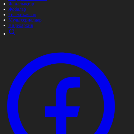
Жаңалықтар
Жобалар
Телехикаялар
Мультсериалдар
Видеоархив