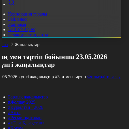
Корпорация туралы
Байланыс
Жарнама
ALTYN QOR
Редакция стандарты
асты
Жаңалықтар
аң мен тәртіп бойынша 23.05.2026
күнгі жаңалықтар
3.05.2026 күнгі жаңалықтар
#Заң мен тәртіп
Фильтрді тазалау
Барлық жаңалықтар
#Жолдау 2025
#Құрылтай - 2026
#Апта
#Ресми оқиғалар
#«Таза Қазақстан»
#Қоғам