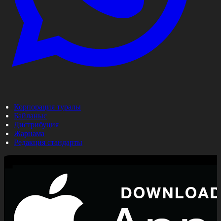
Корпорация туралы
Байланыс
Дистрибуция
Жарнама
Редакция стандарты