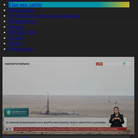
#Заң мен тәртіп
#Экономика
#«100 кітап» ұлттық сауалнамасы
#Референдум
#Оқиға
#EURO 2024
#Спорт
#Әлем
#Денсаулық