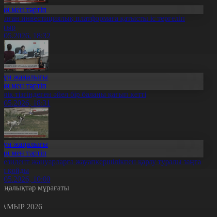
Заң мен тәртіп
алған инвестициялық платформаға қатысты іс тергеліп
атыр
0.05.2026, 18:32
Күн жаңалығы
Заң мен тәртіп
өлік тізгіндеген әйел бір баланы қағып кетті
0.05.2026, 18:31
Күн жаңалығы
Заң мен тәртіп
резидент жануарларға жауапкершілікпен қарау туралы заңға
ол қойды
0.05.2026, 10:00
аңалықтар мұрағаты
АМЫР 2026