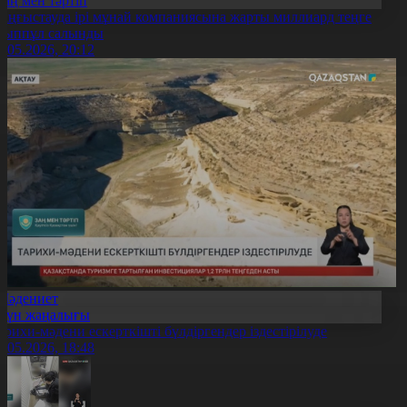
Заң мен тәртіп
аңғыстауда ірі мұнай компаниясына жарты миллиард теңге
йыппұл салынды
0.05.2026, 20:12
Мәдениет
Күн жаңалығы
арихи-мәдени ескерткішті бүлдіргендер іздестірілуде
0.05.2026, 18:48