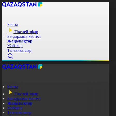
Басты
Тікелей эфир
Бағдарлама кестесі
Жаңалықтар
Жобалар
Телехикаялар
Басты
Тікелей эфир
Бағдарлама кестесі
Жаңалықтар
Жобалар
Телехикаялар