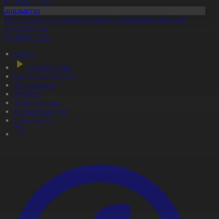
1.07.2026, 17:03
Жаңалықтар
етісу облысының жүргізушілері 170 мыңнан астам жол
режесін бұзған
1.07.2026, 17:02
Басты
Тікелей эфир
Бағдарлама кестесі
Жаңалықтар
Жобалар
Телехикаялар
Мультсериалдар
Видеоархив