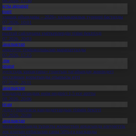
4.08.2026, 17:30
Басты ақпарат
Спорт
Болашақ ойындары – 2026» халықаралық турнирі басталды
0.07.2026, 10:01
Қоғам
ұрылтай сайлауына үміткерлердің тізімі бекітілді
3.07.2026, 20:03
Жаңалықтар
ымкентте теміржолшылар марапатталды
1.07.2026, 17:15
Білім
Aqparat
Тәуелсіздік ұрпақтары» грантын тағайындау жөніндегі
омиссияның қорытынды отырысы өтті
1.07.2026, 20:11
Жаңалықтар
авлодарда отандық өнім өндірісі 1,5 есе артты
5.08.2026, 20:06
Қоғам
Әділет» партиясы кандидаттардың тізімін бекітті
0.07.2026, 20:08
Жаңалықтар
қмола облысында тұрақты жұмыстың арқасында әлеуметтік
өмек алатын отбасылар саны 50%-ға қысқарды