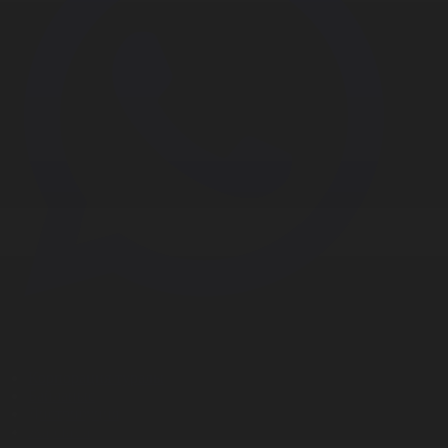
Корпорация туралы
Байланыс
Дистрибуция
Жарнама