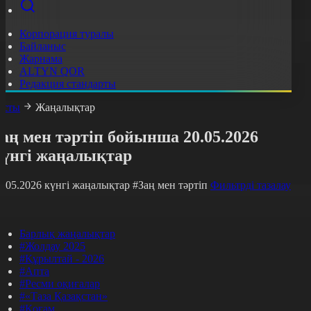
Корпорация туралы
Байланыс
Жарнама
ALTYN QOR
Редакция стандарты
асты
Жаңалықтар
аң мен тәртіп бойынша 20.05.2026
күнгі жаңалықтар
0.05.2026 күнгі жаңалықтар
#Заң мен тәртіп
Фильтрді тазалау
Барлық жаңалықтар
#Жолдау 2025
#Құрылтай - 2026
#Апта
#Ресми оқиғалар
#«Таза Қазақстан»
#Қоғам