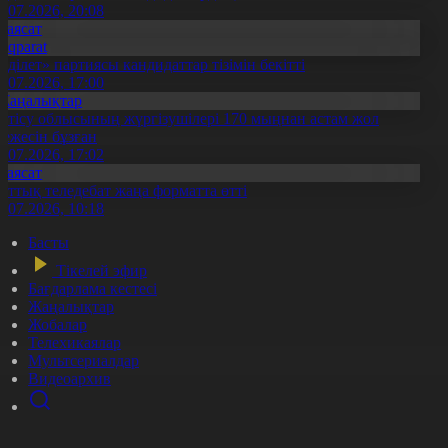
0.07.2026, 20:08
Саясат
Aqparat
Әділет» партиясы кандидаттар тізімін бекітті
0.07.2026, 17:00
Жаңалықтар
етісу облысының жүргізушілері 170 мыңнан астам жол
режесін бұзған
1.07.2026, 17:02
Саясат
лттық теледебат жаңа форматта өтті
0.07.2026, 10:18
Басты
Тікелей эфир
Бағдарлама кестесі
Жаңалықтар
Жобалар
Телехикаялар
Мультсериалдар
Видеоархив