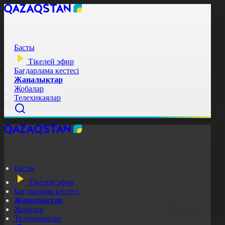
Басты
Тікелей эфир
Бағдарлама кестесі
Жаңалықтар
Жобалар
Телехикаялар
Басты
Тікелей эфир
Бағдарлама кестесі
Жаңалықтар
Жобалар
Телехикаялар