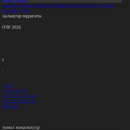
Заң мен тәртіп
ымкентте заңсыз көші-қон ұйымдастырушы топ ұсталды
3.04.2026, 17:06
аңалықтар мұрағаты
ӘУІР 2026
с
с
р
с
м
н
к
0
1
2
3
4
5
7
8
9
10
11
12
3
14
15
16
17
18
19
0
21
22
23
24
25
26
7
28
29
30
анымал жаңалықтар