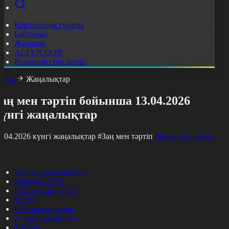
Корпорация туралы
Байланыс
Жарнама
ALTYN QOR
Редакция стандарты
асты
Жаңалықтар
аң мен тәртіп бойынша 13.04.2026
күнгі жаңалықтар
3.04.2026 күнгі жаңалықтар
#Заң мен тәртіп
Фильтрді тазалау
Барлық жаңалықтар
#Жолдау 2025
#Құрылтай - 2026
#Апта
#Ресми оқиғалар
#«Таза Қазақстан»
#Қоғам