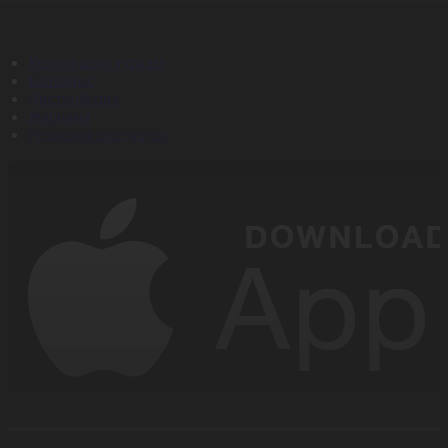
Корпорация туралы
Байланыс
Дистрибуция
Жарнама
Редакция стандарты