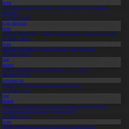
Қоғам
нді салалық дәрігерге қаралу үшін терапевт жолдамасы
ажет емес
0.07.2026, 20:05
Басты ақпарат
Спорт
Болашақ ойындары – 2026» халықаралық турнирі басталды
0.07.2026, 10:01
Қоғам
ұрылтай сайлауына үміткерлердің тізімі бекітілді
3.07.2026, 20:03
Білім
Aqparat
апондар Қазақстан өсімдіктерін зерттеп жүр
4.08.2026, 17:30
Жаңалықтар
ымкентте теміржолшылар марапатталды
1.07.2026, 17:15
Білім
Aqparat
Тәуелсіздік ұрпақтары» грантын тағайындау жөніндегі
омиссияның қорытынды отырысы өтті
1.07.2026, 20:11
Қоғам
Әділет» партиясы кандидаттардың тізімін бекітті