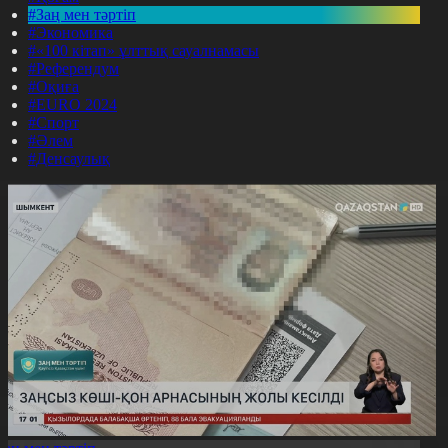
#Заң мен тәртіп
#Экономика
#«100 кітап» ұлттық сауалнамасы
#Референдум
#Оқиға
#EURO 2024
#Спорт
#Әлем
#Денсаулық