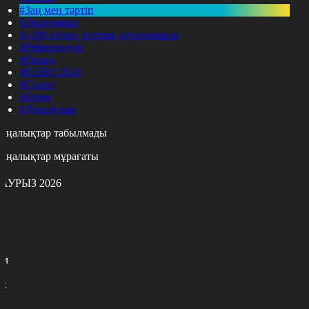
#Заң мен тәртіп
#Экономика
#«100 кітап» ұлттық сауалнамасы
#Референдум
#Оқиға
#EURO 2024
#Спорт
#Әлем
#Денсаулық
аңалықтар табылмады
аңалықтар мұрағаты
АУРЫЗ 2026
с
с
р
с
м
н
к
3