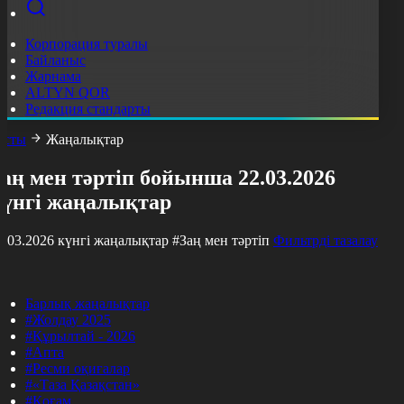
Корпорация туралы
Байланыс
Жарнама
ALTYN QOR
Редакция стандарты
асты
Жаңалықтар
аң мен тәртіп бойынша 22.03.2026
күнгі жаңалықтар
2.03.2026 күнгі жаңалықтар
#Заң мен тәртіп
Фильтрді тазалау
Барлық жаңалықтар
#Жолдау 2025
#Құрылтай - 2026
#Апта
#Ресми оқиғалар
#«Таза Қазақстан»
#Қоғам