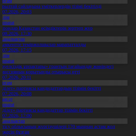
Қоғам
ұрылтай сайлауына үміткерлердің тізімі бекітілді
3.07.2026, 20:03
Білім
Aqparat
апондар Қазақстан өсімдіктерін зерттеп жүр
4.08.2026, 17:30
Жаңалықтар
ымкентте теміржолшылар марапатталды
1.07.2026, 17:15
Білім
Aqparat
Тәуелсіздік ұрпақтары» грантын тағайындау жөніндегі
омиссияның қорытынды отырысы өтті
1.07.2026, 20:11
Қоғам
Әділет» партиясы кандидаттардың тізімін бекітті
0.07.2026, 20:08
Саясат
Aqparat
Әділет» партиясы кандидаттар тізімін бекітті
0.07.2026, 17:00
Жаңалықтар
етісу облысының жүргізушілері 170 мыңнан астам жол
режесін бұзған