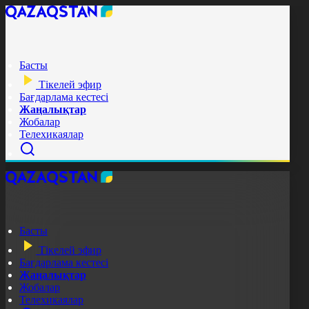
Басты
Тікелей эфир
Бағдарлама кестесі
Жаңалықтар
Жобалар
Телехикаялар
Басты
Тікелей эфир
Бағдарлама кестесі
Жаңалықтар
Жобалар
Телехикаялар