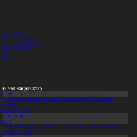
4
5
6
7
8
3
4
5
6
7
8
10
11
12
13
14
15
6
17
18
19
20
21
22
3
24
25
26
27
28
29
0
31
анымал жаңалықтар
Қоғам
нді салалық дәрігерге қаралу үшін терапевт жолдамасы
ажет емес
0.07.2026, 20:05
Басты ақпарат
Спорт
Болашақ ойындары – 2026» халықаралық турнирі басталды
0.07.2026, 10:01