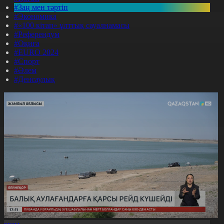
#Заң мен тәртіп
#Экономика
#«100 кітап» ұлттық сауалнамасы
#Референдум
#Оқиға
#EURO 2024
#Спорт
#Әлем
#Денсаулық