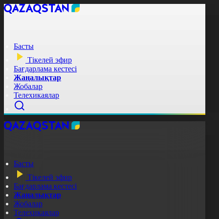
Басты
Тікелей эфир
Бағдарлама кестесі
Жаңалықтар
Жобалар
Телехикаялар
Басты
Тікелей эфир
Бағдарлама кестесі
Жаңалықтар
Жобалар
Телехикаялар