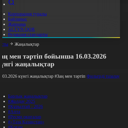
Корпорация туралы
Байланыс
Жарнама
ALTYN QOR
Редакция стандарты
асты
Жаңалықтар
аң мен тәртіп бойынша 16.03.2026
күнгі жаңалықтар
6.03.2026 күнгі жаңалықтар
#Заң мен тәртіп
Фильтрді тазалау
Барлық жаңалықтар
#Жолдау 2025
#Құрылтай - 2026
#Апта
#Ресми оқиғалар
#«Таза Қазақстан»
#Қоғам