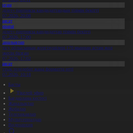
Қоғам
Әділет» партиясы кандидаттардың тізімін бекітті
0.07.2026, 20:08
Саясат
Aqparat
Әділет» партиясы кандидаттар тізімін бекітті
0.07.2026, 17:00
Жаңалықтар
етісу облысының жүргізушілері 170 мыңнан астам жол
режесін бұзған
1.07.2026, 17:02
Саясат
лттық теледебат жаңа форматта өтті
0.07.2026, 10:18
Басты
Тікелей эфир
Бағдарлама кестесі
Жаңалықтар
Жобалар
Телехикаялар
Мультсериалдар
Видеоархив