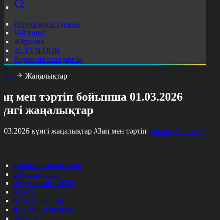
Корпорация туралы
Байланыс
Жарнама
ALTYN QOR
Редакция стандарты
асты
Жаңалықтар
аң мен тәртіп бойынша 01.03.2026
күнгі жаңалықтар
1.03.2026 күнгі жаңалықтар
#Заң мен тәртіп
Фильтрді тазалау
Барлық жаңалықтар
#Жолдау 2025
#Құрылтай - 2026
#Апта
#Ресми оқиғалар
#«Таза Қазақстан»
#Қоғам