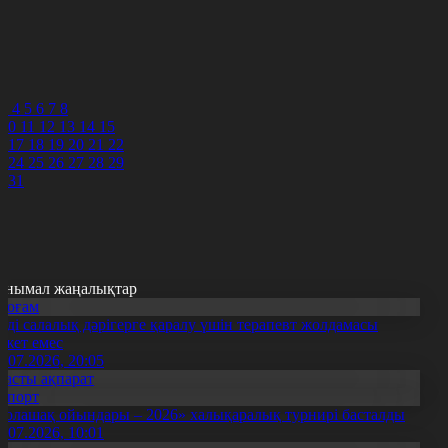
4
5
6
7
8
3
4
5
6
7
8
10
11
12
13
14
15
6
17
18
19
20
21
22
3
24
25
26
27
28
29
0
31
анымал жаңалықтар
Қоғам
нді салалық дәрігерге қаралу үшін терапевт жолдамасы
ажет емес
0.07.2026, 20:05
Басты ақпарат
Спорт
Болашақ ойындары – 2026» халықаралық турнирі басталды
0.07.2026, 10:01