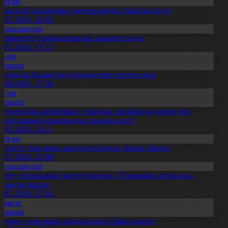
Қоғам
ұрылтай сайлауына үміткерлердің тізімі бекітілді
3.07.2026, 20:03
Жаңалықтар
ымкентте теміржолшылар марапатталды
1.07.2026, 17:15
Білім
Aqparat
апондар Қазақстан өсімдіктерін зерттеп жүр
4.08.2026, 17:30
Білім
Aqparat
Тәуелсіздік ұрпақтары» грантын тағайындау жөніндегі
омиссияның қорытынды отырысы өтті
1.07.2026, 20:11
Қоғам
Әділет» партиясы кандидаттардың тізімін бекітті
0.07.2026, 20:08
Жаңалықтар
етісу облысының жүргізушілері 170 мыңнан астам жол
режесін бұзған
1.07.2026, 17:02
Саясат
Aqparat
Әділет» партиясы кандидаттар тізімін бекітті