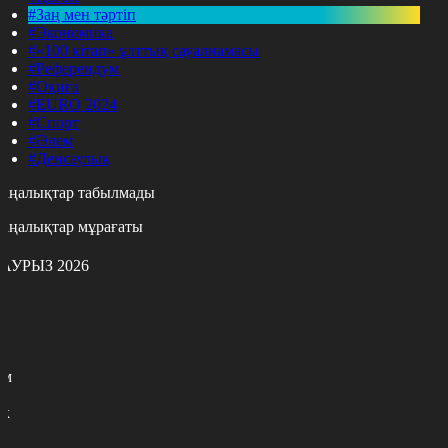
#Заң мен тәртіп
#Экономика
#«100 кітап» ұлттық сауалнамасы
#Референдум
#Оқиға
#EURO 2024
#Спорт
#Әлем
#Денсаулық
аңалықтар табылмады
аңалықтар мұрағаты
АУРЫЗ 2026
с
с
р
с
м
н
к
3