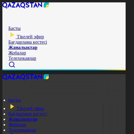
Басты
Тікелей эфир
Бағдарлама кестесі
Жаңалықтар
Жобалар
Телехикаялар
Басты
Тікелей эфир
Бағдарлама кестесі
Жаңалықтар
Жобалар
Телехикаялар