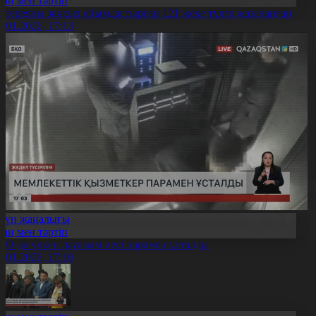
Заң мен тәртіп
отереяны заңсыз ұйымдастырған 121 жеке тұлға жазаланған
2.01.2026, 17:13
Күн жаңалығы
Заң мен тәртіп
ҚО-да үлкен лауазым иесі парамен ұсталды
2.01.2026, 17:10