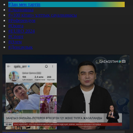
#Заң мен тәртіп
#Экономика
#«100 кітап» ұлттық сауалнамасы
#Референдум
#Оқиға
#EURO 2024
#Спорт
#Әлем
#Денсаулық