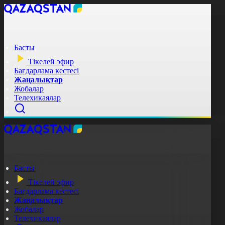
Басты
Тікелей эфир
Бағдарлама кестесі
Жаңалықтар
Жобалар
Телехикаялар
Басты
Тікелей эфир
Бағдарлама кестесі
Жаңалықтар
Жобалар
Телехикаялар