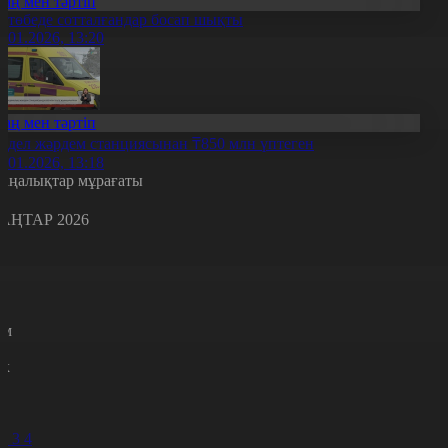
Заң мен тәртіп
қтөбеде сотталғандар босап шықты
2.01.2026, 13:20
Заң мен тәртіп
едел жәрдем станциясынан ₸850 млн үптеген
2.01.2026, 13:18
аңалықтар мұрағаты
АҢТАР 2026
с
с
р
с
м
н
к
9
0
1
2
3
4