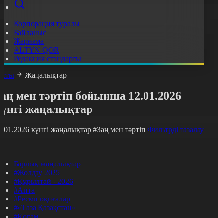
Корпорация туралы
Байланыс
Жарнама
ALTYN QOR
Редакция стандарты
асты
Жаңалықтар
аң мен тәртіп бойынша 12.01.2026
күнгі жаңалықтар
2.01.2026 күнгі жаңалықтар
#Заң мен тәртіп
Фильтрді тазалау
Барлық жаңалықтар
#Жолдау 2025
#Құрылтай - 2026
#Апта
#Ресми оқиғалар
#«Таза Қазақстан»
#Қоғам