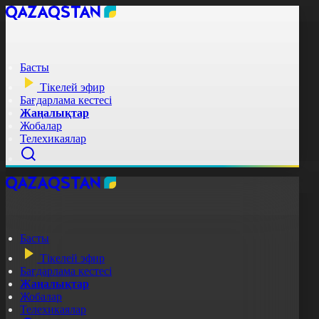
Басты
Тікелей эфир
Бағдарлама кестесі
Жаңалықтар
Жобалар
Телехикаялар
Басты
Тікелей эфир
Бағдарлама кестесі
Жаңалықтар
Жобалар
Телехикаялар