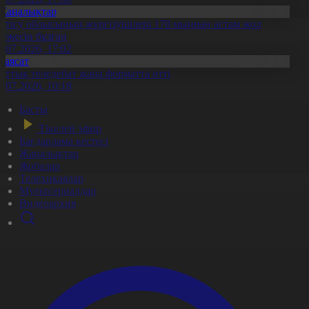
Жаңалықтар
етісу облысының жүргізушілері 170 мыңнан астам жол
режесін бұзған
1.07.2026, 17:02
Саясат
лттық теледебат жаңа форматта өтті
0.07.2026, 10:18
Басты
Тікелей эфир
Бағдарлама кестесі
Жаңалықтар
Жобалар
Телехикаялар
Мультсериалдар
Видеоархив