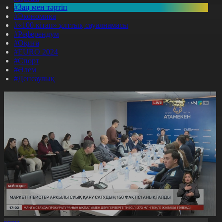
#Заң мен тәртіп
#Экономика
#«100 кітап» ұлттық сауалнамасы
#Референдум
#Оқиға
#EURO 2024
#Спорт
#Әлем
#Денсаулық