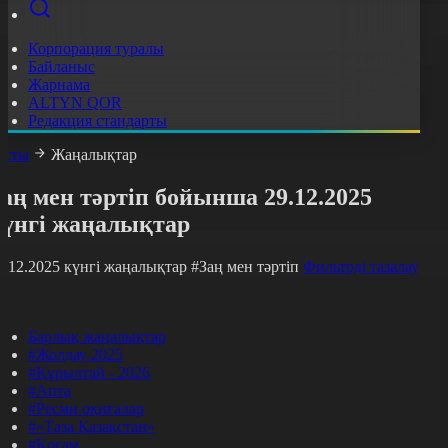
Корпорация туралы
Байланыс
Жарнама
ALTYN QOR
Редакция стандарты
асты
Жаңалықтар
аң мен тәртіп бойынша 29.12.2025
күнгі жаңалықтар
9.12.2025 күнгі жаңалықтар
#Заң мен тәртіп
Фильтрді тазалау
Барлық жаңалықтар
#Жолдау 2025
#Құрылтай - 2026
#Апта
#Ресми оқиғалар
#«Таза Қазақстан»
#Қоғам