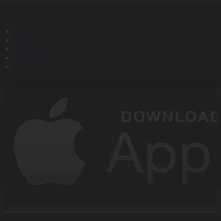
Корпорация туралы
Байланыс
Дистрибуция
Жарнама
Редакция стандарты