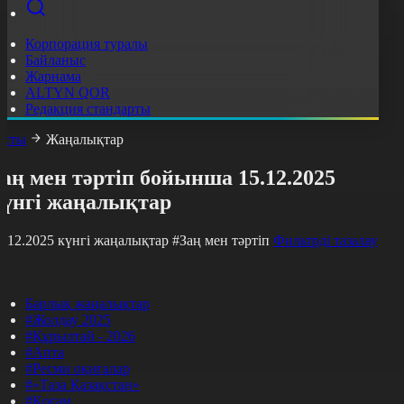
Корпорация туралы
Байланыс
Жарнама
ALTYN QOR
Редакция стандарты
асты
Жаңалықтар
аң мен тәртіп бойынша 15.12.2025
күнгі жаңалықтар
5.12.2025 күнгі жаңалықтар
#Заң мен тәртіп
Фильтрді тазалау
Барлық жаңалықтар
#Жолдау 2025
#Құрылтай - 2026
#Апта
#Ресми оқиғалар
#«Таза Қазақстан»
#Қоғам