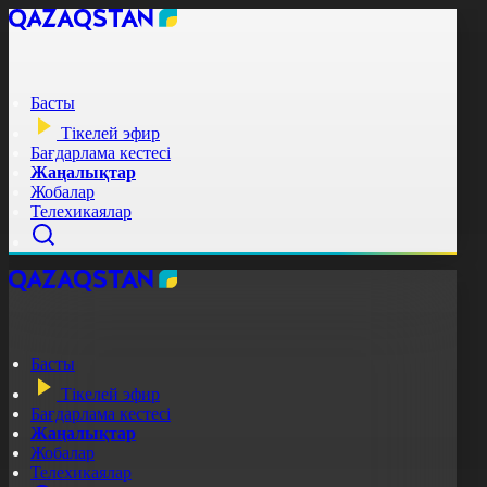
Басты
Тікелей эфир
Бағдарлама кестесі
Жаңалықтар
Жобалар
Телехикаялар
Басты
Тікелей эфир
Бағдарлама кестесі
Жаңалықтар
Жобалар
Телехикаялар