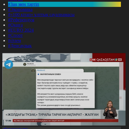
#Заң мен тәртіп
#Экономика
#«100 кітап» ұлттық сауалнамасы
#Референдум
#Оқиға
#EURO 2024
#Спорт
#Әлем
#Денсаулық