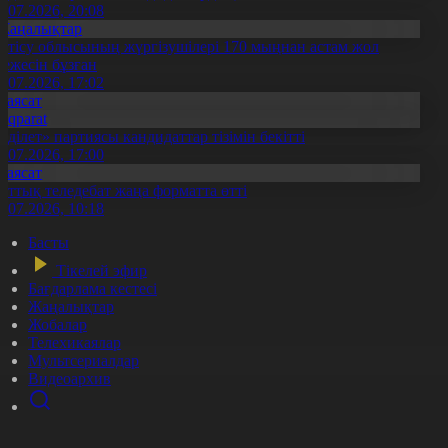
0.07.2026, 20:08
Жаңалықтар
етісу облысының жүргізушілері 170 мыңнан астам жол
режесін бұзған
1.07.2026, 17:02
Саясат
Aqparat
Әділет» партиясы кандидаттар тізімін бекітті
0.07.2026, 17:00
Саясат
лттық теледебат жаңа форматта өтті
0.07.2026, 10:18
Басты
Тікелей эфир
Бағдарлама кестесі
Жаңалықтар
Жобалар
Телехикаялар
Мультсериалдар
Видеоархив