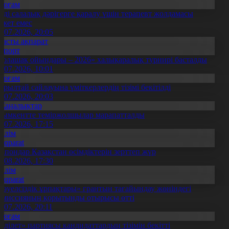
Қоғам
нді салалық дәрігерге қаралу үшін терапевт жолдамасы
ажет емес
0.07.2026, 20:05
Басты ақпарат
Спорт
Болашақ ойындары – 2026» халықаралық турнирі басталды
0.07.2026, 10:01
Қоғам
ұрылтай сайлауына үміткерлердің тізімі бекітілді
3.07.2026, 20:03
Жаңалықтар
ымкентте теміржолшылар марапатталды
1.07.2026, 17:15
Білім
Aqparat
апондар Қазақстан өсімдіктерін зерттеп жүр
4.08.2026, 17:30
Білім
Aqparat
Тәуелсіздік ұрпақтары» грантын тағайындау жөніндегі
омиссияның қорытынды отырысы өтті
1.07.2026, 20:11
Қоғам
Әділет» партиясы кандидаттардың тізімін бекітті