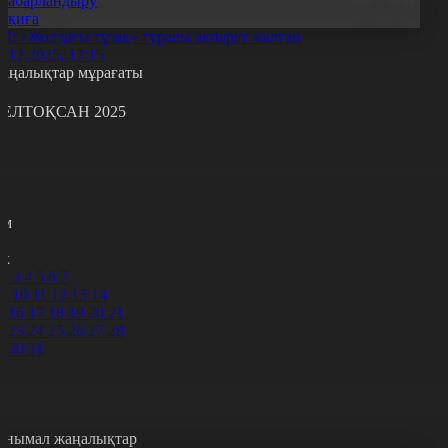
Хабарландыру
Оқиға
ІМ: «Жолдағы тұзақ» туралы ақпарат жалған
5.12.2025, 17:15
аңалықтар мұрағаты
ЕЛТОҚСАН 2025
с
с
р
с
м
н
к
2
3
4
5
6
7
9
10
11
12
13
14
5
16
17
18
19
20
21
2
23
24
25
26
27
28
9
30
31
анымал жаңалықтар