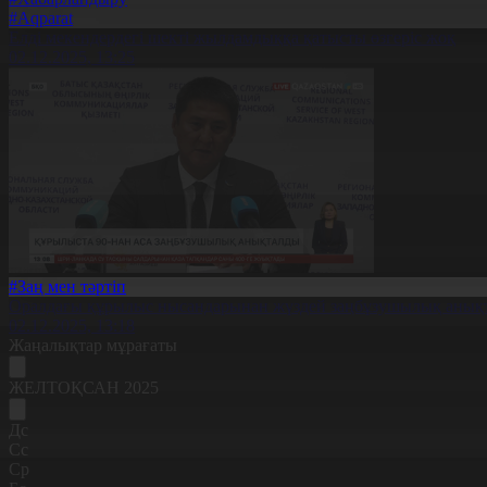
#Aqparat
Елді мекендердегі шекті жылдамдыққа қатысты өзгеріс жоқ
02.12.2025, 13:25
#Заң мен тәртіп
Оралдағы құрылыс нысандарынан жүздей заңбұзушылық анық
02.12.2025, 13:18
Жаңалықтар мұрағаты
ЖЕЛТОҚСАН 2025
Дс
Сс
Ср