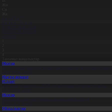
Бс
Жм
Сн
Жк
1
2
3
4
5
6
7
8
9
10
11
12
13
14
15
16
17
18
19
20
21
22
23
24
25
26
27
28
29
30
31
1
2
3
4
Танымал жаңалықтар
#Қоғам
Енді салалық дәрігерге қаралу үшін терапевт жолдамасы қажет 
30.07.2026, 20:05
#Басты ақпарат
#Спорт
«Болашақ ойындары – 2026» халықаралық турнирі басталды
30.07.2026, 10:01
#Қоғам
Құрылтай сайлауына үміткерлердің тізімі бекітілді
13.07.2026, 20:03
#Жаңалықтар