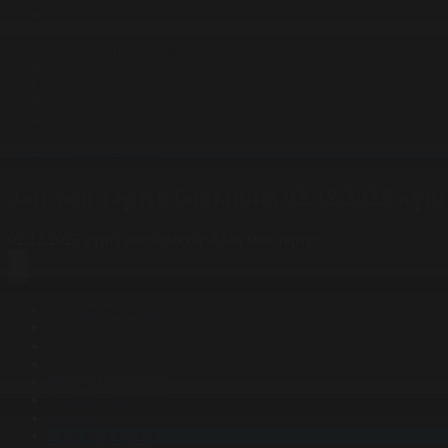
Корпорация туралы
Байланыс
Жарнама
ALTYN QOR
Редакция стандарты
Басты
Жаңалықтар
Заң мен тәртіп бойынша 02.12.2025 күн
02.12.2025 күнгі жаңалықтар
#Заң мен тәртіп
Фильтрді тазалау
Барлық жаңалықтар
#Жолдау 2025
#Құрылтай - 2026
#Апта
#Ресми оқиғалар
#«Таза Қазақстан»
#Қоғам
#Заң мен тәртіп