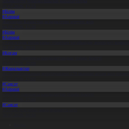
Шымкентте теміржолшылар марапатталды
31.07.2026, 17:15
#Білім
#Aqparat
Жапондар Қазақстан өсімдіктерін зерттеп жүр
04.08.2026, 17:30
#Білім
#Aqparat
«Тәуелсіздік ұрпақтары» грантын тағайындау жөніндегі коми
31.07.2026, 20:11
#Қоғам
«Әділет» партиясы кандидаттардың тізімін бекітті
10.07.2026, 20:08
#Жаңалықтар
Жетісу облысының жүргізушілері 170 мыңнан астам жол ережес
31.07.2026, 17:02
#Саясат
#Aqparat
«Әділет» партиясы кандидаттар тізімін бекітті
10.07.2026, 17:00
#Саясат
Ұлттық теледебат жаңа форматта өтті
30.07.2026, 10:18
Басты