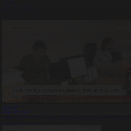
#Білім
#Заң мен тәртіп
Таразда кітап оқу мәдениеті қалыптасып келеді
02.12.2025, 17:29
#Қоғам
#Заң мен тәртіп
«Құқық кабинеттері» ауыл халқына тегін заң көмегін көрсетуде
02.12.2025, 17:27