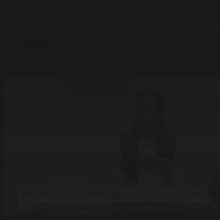
#Экономика
#«100 кітап» ұлттық сауалнамасы
#Референдум
#Оқиға
#EURO 2024
#Спорт
#Әлем
#Денсаулық