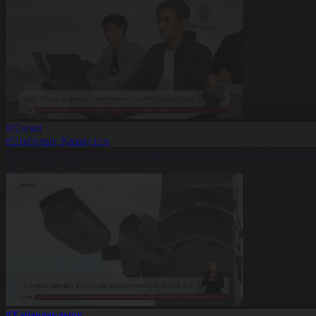
#Қоғам
#Цифрлық Қазақстан
Қызылордалық екі студент алаяқтарды әшкерелейтін бағдарлам
02.12.2025, 17:17
#Хабарландыру