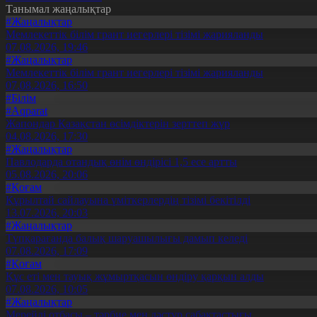
Танымал жаңалықтар
#Жаңалықтар
Мемлекеттік білім грант иегерлері тізімі жарияланды
07.08.2026, 19:46
#Жаңалықтар
Мемлекеттік білім грант иегерлері тізімі жарияланды
07.08.2026, 16:50
#Білім
#Aqparat
Жапондар Қазақстан өсімдіктерін зерттеп жүр
04.08.2026, 17:30
#Жаңалықтар
Павлодарда отандық өнім өндірісі 1,5 есе артты
05.08.2026, 20:06
#Қоғам
Құрылтай сайлауына үміткерлердің тізімі бекітілді
13.07.2026, 20:03
#Жаңалықтар
Түпқарағанда балық шаруашылығы дамып келеді
07.08.2026, 17:09
#Қоғам
Құс еті мен тауық жұмыртқасын өндіру қарқын алды
07.08.2026, 10:05
#Жаңалықтар
Мерейлі отбасы – тәрбие мен дәстүр сабақтастығы