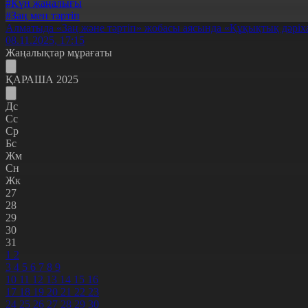
#Күн жаңалығы
#Заң мен тәртіп
Алматыда «Заң және тәртіп» жобасы аясында «Құқықтық дәрі
08.11.2025, 17:15
Жаңалықтар мұрағаты
ҚАРАША 2025
Дс
Сс
Ср
Бс
Жм
Сн
Жк
27
28
29
30
31
1
2
3
4
5
6
7
8
9
10
11
12
13
14
15
16
17
18
19
20
21
22
23
24
25
26
27
28
29
30