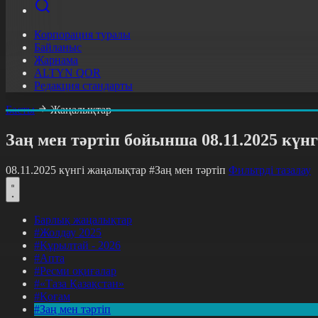
Корпорация туралы
Байланыс
Жарнама
ALTYN QOR
Редакция стандарты
Басты
Жаңалықтар
Заң мен тәртіп бойынша 08.11.2025 күн
08.11.2025 күнгі жаңалықтар
#Заң мен тәртіп
Фильтрді тазалау
Барлық жаңалықтар
#Жолдау 2025
#Құрылтай - 2026
#Апта
#Ресми оқиғалар
#«Таза Қазақстан»
#Қоғам
#Заң мен тәртіп