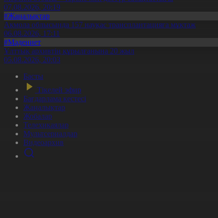
07.08.2026, 20:19
#Жаңалықтар
Ақмола облысында 157 науқас трансплантацияға мұқтаж
06.08.2026, 17:11
#Мәдениет
Ұлттық архивтің құрылғанына 20 жыл
05.08.2026, 20:03
Басты
Тікелей эфир
Бағдарлама кестесі
Жаңалықтар
Жобалар
Телехикаялар
Мультсериалдар
Видеоархив