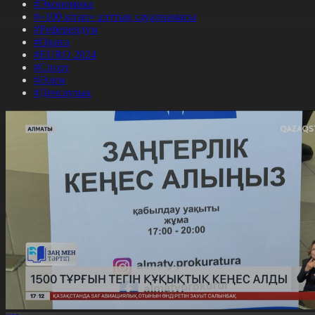
#Экономика
#«100 кітап» ұлттық сауалнамасы
#Референдум
#Оқиға
#EURO 2024
#Спорт
#Әлем
#Денсаулық