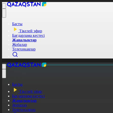
Басты
Тікелей эфир
Бағдарлама кестесі
Жаңалықтар
Жобалар
Телехикаялар
Басты
Тікелей эфир
Бағдарлама кестесі
Жаңалықтар
Жобалар
Телехикаялар