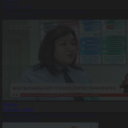
#Қоғам
#Заң мен тәртіп
БҚО-да дропперлер жайлы дәріс-кеңес өтті
05.11.2025, 17:32
#Қоғам
#Заң мен тәртіп
Ақмола облысында 370 келі есірткі тәркіленген
05.11.2025, 17:30