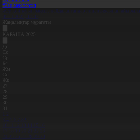
#Заң мен тәртіп
Жер қойнауын заңсыз пайдаланғандар лицензиясынан айырыл
05.11.2025, 17:07
Жаңалықтар мұрағаты
ҚАРАША 2025
Дс
Сс
Ср
Бс
Жм
Сн
Жк
27
28
29
30
31
1
2
3
4
5
6
7
8
9
10
11
12
13
14
15
16
17
18
19
20
21
22
23
24
25
26
27
28
29
30