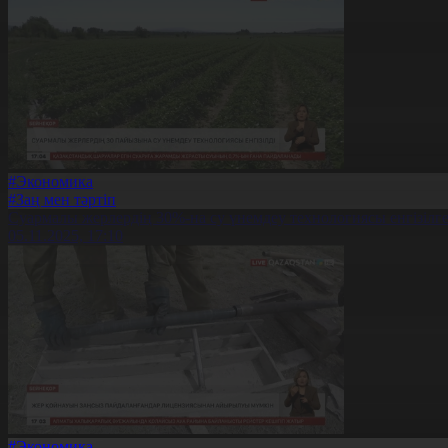
#Экономика
#Заң мен тәртіп
Суармалы жерлердің 30%-на су үнемдеу технологиясы енгізілг
05.11.2025, 17:10
#Экономика