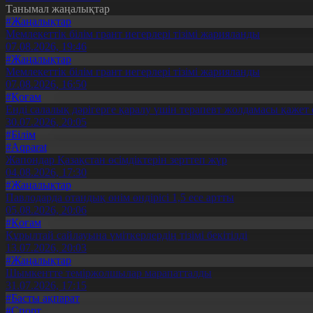
Танымал жаңалықтар
#Жаңалықтар
Мемлекеттік білім грант иегерлері тізімі жарияланды
07.08.2026, 19:46
#Жаңалықтар
Мемлекеттік білім грант иегерлері тізімі жарияланды
07.08.2026, 16:50
#Қоғам
Енді салалық дәрігерге қаралу үшін терапевт жолдамасы қажет 
30.07.2026, 20:05
#Білім
#Aqparat
Жапондар Қазақстан өсімдіктерін зерттеп жүр
04.08.2026, 17:30
#Жаңалықтар
Павлодарда отандық өнім өндірісі 1,5 есе артты
05.08.2026, 20:06
#Қоғам
Құрылтай сайлауына үміткерлердің тізімі бекітілді
13.07.2026, 20:03
#Жаңалықтар
Шымкентте теміржолшылар марапатталды
31.07.2026, 17:15
#Басты ақпарат
#Спорт