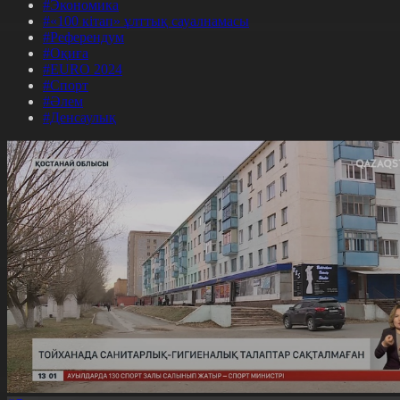
#Экономика
#«100 кітап» ұлттық сауалнамасы
#Референдум
#Оқиға
#EURO 2024
#Спорт
#Әлем
#Денсаулық