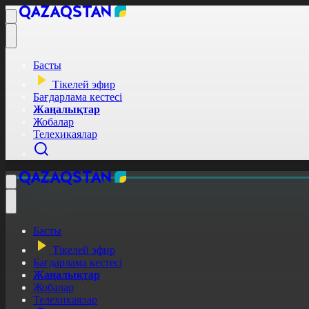
Басты
Тікелей эфир
Бағдарлама кестесі
Жаңалықтар
Жобалар
Телехикаялар
Басты
Тікелей эфир
Бағдарлама кестесі
Жаңалықтар
Жобалар
Телехикаялар