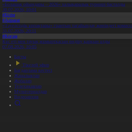
«Болашақ ойындары – 2026» халықаралық турнирі басталды
30.07.2026, 10:01
#Білім
#Aqparat
«Тәуелсіздік ұрпақтары» грантын тағайындау жөніндегі коми
31.07.2026, 20:11
#Қоғам
Құс еті мен тауық жұмыртқасын өндіру қарқын алды
07.08.2026, 10:05
Басты
Тікелей эфир
Бағдарлама кестесі
Жаңалықтар
Жобалар
Телехикаялар
Мультсериалдар
Видеоархив