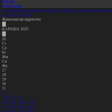
#Оқиға
#Денсаулық
Арқалықта 86 адамның улануына тойханада тазалық сақталмау
04.11.2025, 13:03
Жаңалықтар мұрағаты
ҚАРАША 2025
Дс
Сс
Ср
Бс
Жм
Сн
Жк
27
28
29
30
31
1
2
3
4
5
6
7
8
9
10
11
12
13
14
15
16
17
18
19
20
21
22
23
24
25
26
27
28
29
30