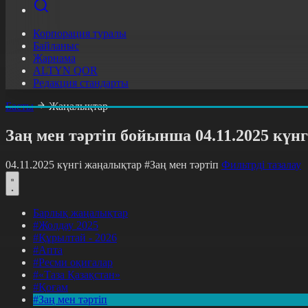
Корпорация туралы
Байланыс
Жарнама
ALTYN QOR
Редакция стандарты
Басты
Жаңалықтар
Заң мен тәртіп бойынша 04.11.2025 күн
04.11.2025 күнгі жаңалықтар
#Заң мен тәртіп
Фильтрді тазалау
Барлық жаңалықтар
#Жолдау 2025
#Құрылтай - 2026
#Апта
#Ресми оқиғалар
#«Таза Қазақстан»
#Қоғам
#Заң мен тәртіп