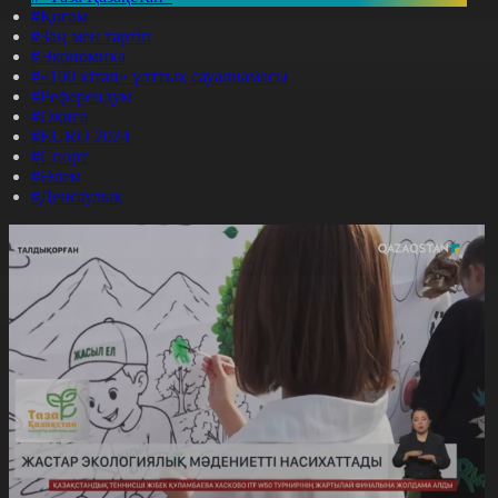
#Қоғам
#Заң мен тәртіп
#Экономика
#«100 кітап» ұлттық сауалнамасы
#Референдум
#Оқиға
#EURO 2024
#Спорт
#Әлем
#Денсаулық