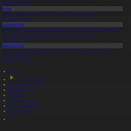
5.08.2026, 20:06
Қоғам
Әділет» партиясы кандидаттардың тізімін бекітті
0.07.2026, 20:08
Жаңалықтар
қмола облысында тұрақты жұмыстың арқасында әлеуметтік
өмек алатын отбасылар саны 50%-ға қысқарды
1.07.2026, 17:03
Жаңалықтар
етісу облысының жүргізушілері 170 мыңнан астам жол
режесін бұзған
1.07.2026, 17:02
Басты
Тікелей эфир
Бағдарлама кестесі
Жаңалықтар
Жобалар
Телехикаялар
Мультсериалдар
Видеоархив