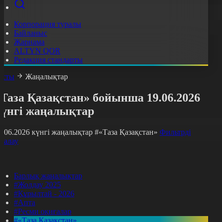
Корпорация туралы
Байланыс
Жарнама
ALTYN QOR
Редакция стандарты
асты
Жаңалықтар
Таза Қазақстан» бойынша 19.06.2026
күнгі жаңалықтар
9.06.2026 күнгі жаңалықтар
#«Таза Қазақстан»
Фильтрді
азалау
Барлық жаңалықтар
#Жолдау 2025
#Құрылтай - 2026
#Апта
#Ресми оқиғалар
#«Таза Қазақстан»