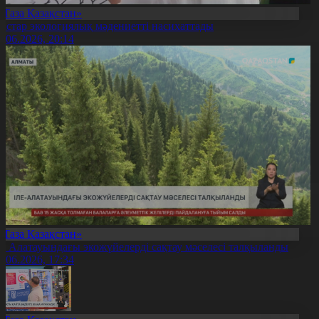
«Таза Қазақстан»
астар экологиялық мәдениетті насихаттады
9.06.2026, 20:14
«Таза Қазақстан»
ле Алатауындағы экожүйелерді сақтау мәселесі талқыланды
9.06.2026, 17:34