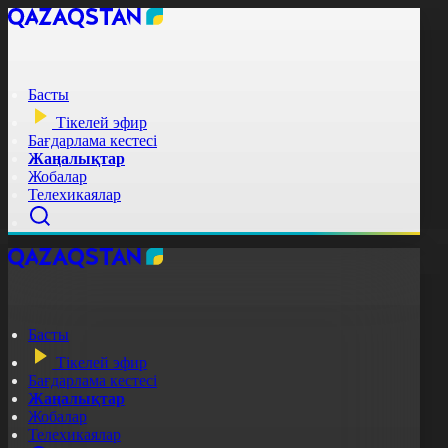
Басты
Тікелей эфир
Бағдарлама кестесі
Жаңалықтар
Жобалар
Телехикаялар
Басты
Тікелей эфир
Бағдарлама кестесі
Жаңалықтар
Жобалар
Телехикаялар