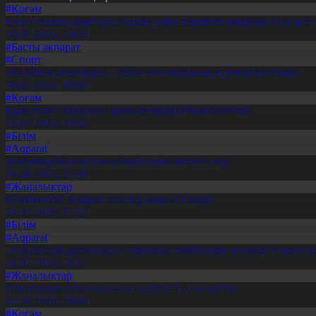
#Қоғам
Енді салалық дәрігерге қаралу үшін терапевт жолдамасы қажет 
30.07.2026, 20:05
#Басты ақпарат
#Спорт
«Болашақ ойындары – 2026» халықаралық турнирі басталды
30.07.2026, 10:01
#Қоғам
Құрылтай сайлауына үміткерлердің тізімі бекітілді
13.07.2026, 20:03
#Білім
#Aqparat
Жапондар Қазақстан өсімдіктерін зерттеп жүр
04.08.2026, 17:30
#Жаңалықтар
Шымкентте теміржолшылар марапатталды
31.07.2026, 17:15
#Білім
#Aqparat
«Тәуелсіздік ұрпақтары» грантын тағайындау жөніндегі коми
31.07.2026, 20:11
#Жаңалықтар
Павлодарда отандық өнім өндірісі 1,5 есе артты
05.08.2026, 20:06
#Қоғам