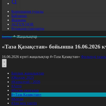
Корпорация туралы
Байланыс
Жарнама
ALTYN QOR
Редакция стандарты
Басты
Жаңалықтар
«Таза Қазақстан» бойынша 16.06.2026 
16.06.2026 күнгі жаңалықтар
#«Таза Қазақстан»
Фильтрді тазал
Барлық жаңалықтар
#Жолдау 2025
#Құрылтай - 2026
#Апта
#Ресми оқиғалар
#«Таза Қазақстан»
#Қоғам
#Заң мен тәртіп