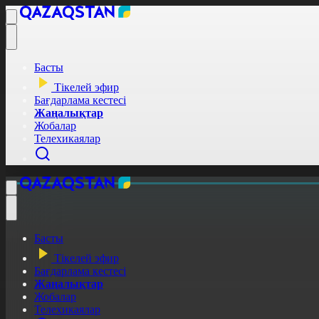
Басты
Тікелей эфир
Бағдарлама кестесі
Жаңалықтар
Жобалар
Телехикаялар
Басты
Тікелей эфир
Бағдарлама кестесі
Жаңалықтар
Жобалар
Телехикаялар