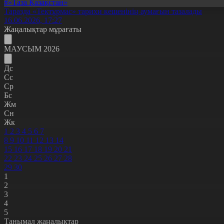
#«Таза Қазақстан»
Таразда «Тектұрмас» тарихи кешенінің аумағын тазалады
16.06.2026, 17:27
Жаңалықтар мұрағаты
МАУСЫМ 2026
Дс
Сс
Ср
Бс
Жм
Сн
Жк
1
2
3
4
5
6
7
8
9
10
11
12
13
14
15
16
17
18
19
20
21
22
23
24
25
26
27
28
29
30
1
2
3
4
5
Танымал жаңалықтар