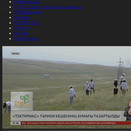
#Экономика
#«100 кітап» ұлттық сауалнамасы
#Референдум
#Оқиға
#EURO 2024
#Спорт
#Әлем
#Денсаулық