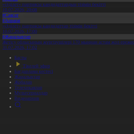
«Әділет» партиясы кандидаттардың тізімін бекітті
10.07.2026, 20:08
#Саясат
#Aqparat
«Әділет» партиясы кандидаттар тізімін бекітті
10.07.2026, 17:00
#Жаңалықтар
Жетісу облысының жүргізушілері 170 мыңнан астам жол ережес
31.07.2026, 17:02
Басты
Тікелей эфир
Бағдарлама кестесі
Жаңалықтар
Жобалар
Телехикаялар
Мультсериалдар
Видеоархив