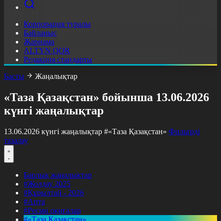
Корпорация туралы
Байланыс
Жарнама
ALTYN QOR
Редакция стандарты
Басты
Жаңалықтар
«Таза Қазақстан» бойынша 13.06.2026
күнгі жаңалықтар
13.06.2026 күнгі жаңалықтар
#«Таза Қазақстан»
Фильтрді
тазалау
Барлық жаңалықтар
#Жолдау 2025
#Құрылтай - 2026
#Апта
#Ресми оқиғалар
#«Таза Қазақстан»