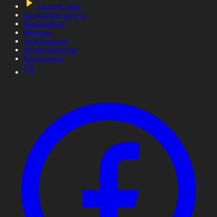
Тікелей эфир
Бағдарлама кестесі
Жаңалықтар
Жобалар
Телехикаялар
Мультсериалдар
Видеоархив