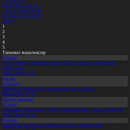
1
2
3
4
5
6
7
8
9
10
11
12
13
14
15
16
17
18
19
20
21
22
23
24
25
26
27
28
29
30
1
2
3
4
5
Танымал жаңалықтар
#Қоғам
Енді салалық дәрігерге қаралу үшін терапевт жолдамасы
қажет емес
30.07.2026, 20:05
#Білім
#Aqparat
Жапондар Қазақстан өсімдіктерін зерттеп жүр
04.08.2026, 17:30
#Басты ақпарат
#Спорт
«Болашақ ойындары – 2026» халықаралық турнирі басталды
30.07.2026, 10:01
#Қоғам
Құрылтай сайлауына үміткерлердің тізімі бекітілді