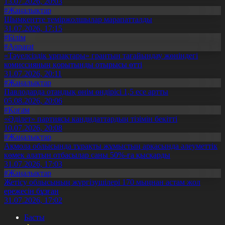
13.07.2026, 20:03
#Жаңалықтар
Шымкентте теміржолшылар марапатталды
31.07.2026, 17:15
#Білім
#Aqparat
«Тәуелсіздік ұрпақтары» грантын тағайындау жөніндегі
комиссияның қорытынды отырысы өтті
31.07.2026, 20:11
#Жаңалықтар
Павлодарда отандық өнім өндірісі 1,5 есе артты
05.08.2026, 20:06
#Қоғам
«Әділет» партиясы кандидаттардың тізімін бекітті
10.07.2026, 20:08
#Жаңалықтар
Ақмола облысында тұрақты жұмыстың арқасында әлеуметтік
көмек алатын отбасылар саны 50%-ға қысқарды
31.07.2026, 17:03
#Жаңалықтар
Жетісу облысының жүргізушілері 170 мыңнан астам жол
ережесін бұзған
31.07.2026, 17:02
Басты