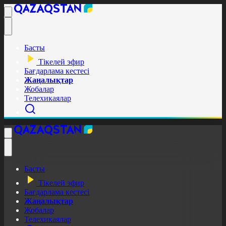
Басты
Тікелей эфир
Бағдарлама кестесі
Жаңалықтар
Жобалар
Телехикаялар
Басты
Тікелей эфир
Бағдарлама кестесі
Жаңалықтар
Жобалар
Телехикаялар