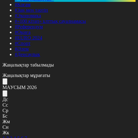
#Қоғам
#Заң мен тәртіп
#Экономика
#«100 кітап» ұлттық сауалнамасы
#Референдум
#Оқиға
#EURO 2024
#Спорт
#Әлем
#Денсаулық
Жаңалықтар табылмады
Жаңалықтар мұрағаты
МАУСЫМ 2026
Дс
Сс
Ср
Бс
Жм
Сн
Жк