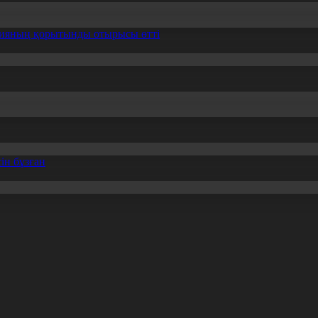
ссияның қорытынды отырысы өтті
ін бұзған