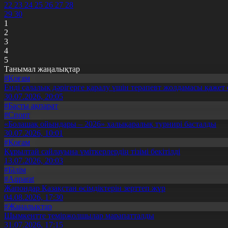
22
23
24
25
26
27
28
29
30
1
2
3
4
5
Танымал жаңалықтар
#Қоғам
Енді салалық дәрігерге қаралу үшін терапевт жолдамасы қажет 
30.07.2026, 20:05
#Басты ақпарат
#Спорт
«Болашақ ойындары – 2026» халықаралық турнирі басталды
30.07.2026, 10:01
#Қоғам
Құрылтай сайлауына үміткерлердің тізімі бекітілді
13.07.2026, 20:03
#Білім
#Aqparat
Жапондар Қазақстан өсімдіктерін зерттеп жүр
04.08.2026, 17:30
#Жаңалықтар
Шымкентте теміржолшылар марапатталды
31.07.2026, 17:15