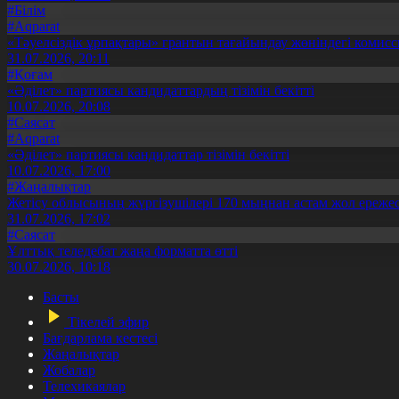
#Білім
#Aqparat
«Тәуелсіздік ұрпақтары» грантын тағайындау жөніндегі коми
31.07.2026, 20:11
#Қоғам
«Әділет» партиясы кандидаттардың тізімін бекітті
10.07.2026, 20:08
#Саясат
#Aqparat
«Әділет» партиясы кандидаттар тізімін бекітті
10.07.2026, 17:00
#Жаңалықтар
Жетісу облысының жүргізушілері 170 мыңнан астам жол ережес
31.07.2026, 17:02
#Саясат
Ұлттық теледебат жаңа форматта өтті
30.07.2026, 10:18
Басты
Тікелей эфир
Бағдарлама кестесі
Жаңалықтар
Жобалар
Телехикаялар