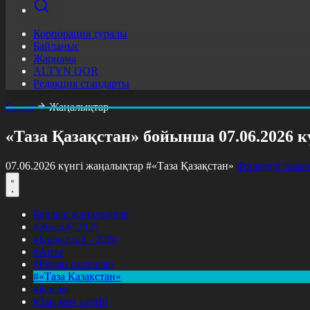
Корпорация туралы
Байланыс
Жарнама
ALTYN QOR
Редакция стандарты
Басты
Жаңалықтар
«Таза Қазақстан» бойынша 07.06.2026 
07.06.2026 күнгі жаңалықтар
#«Таза Қазақстан»
Фильтрді тазал
Барлық жаңалықтар
#Жолдау 2025
#Құрылтай - 2026
#Апта
#Ресми оқиғалар
#«Таза Қазақстан»
#Қоғам
#Заң мен тәртіп