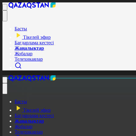
Басты
Тікелей эфир
Бағдарлама кестесі
Жаңалықтар
Жобалар
Телехикаялар
Басты
Тікелей эфир
Бағдарлама кестесі
Жаңалықтар
Жобалар
Телехикаялар