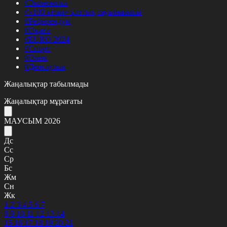
#Экономика
#«100 кітап» ұлттық сауалнамасы
#Референдум
#Оқиға
#EURO 2024
#Спорт
#Әлем
#Денсаулық
Жаңалықтар табылмады
Жаңалықтар мұрағаты
МАУСЫМ 2026
Дс
Сс
Ср
Бс
Жм
Сн
Жк
1
2
3
4
5
6
7
8
9
10
11
12
13
14
15
16
17
18
19
20
21