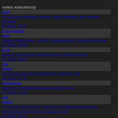
анымал жаңалықтар
Қоғам
нді салалық дәрігерге қаралу үшін терапевт жолдамасы
ажет емес
0.07.2026, 20:05
Басты ақпарат
Спорт
Болашақ ойындары – 2026» халықаралық турнирі басталды
0.07.2026, 10:01
Қоғам
ұрылтай сайлауына үміткерлердің тізімі бекітілді
3.07.2026, 20:03
Білім
Aqparat
апондар Қазақстан өсімдіктерін зерттеп жүр
4.08.2026, 17:30
Жаңалықтар
ымкентте теміржолшылар марапатталды
1.07.2026, 17:15
Білім
Aqparat
Тәуелсіздік ұрпақтары» грантын тағайындау жөніндегі
омиссияның қорытынды отырысы өтті
1.07.2026, 20:11