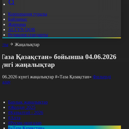
Корпорация туралы
Байланыс
Жарнама
ALTYN QOR
Редакция стандарты
асты
Жаңалықтар
Таза Қазақстан» бойынша 04.06.2026
күнгі жаңалықтар
4.06.2026 күнгі жаңалықтар
#«Таза Қазақстан»
Фильтрді
азалау
Барлық жаңалықтар
#Жолдау 2025
#Құрылтай - 2026
#Апта
#Ресми оқиғалар
#«Таза Қазақстан»