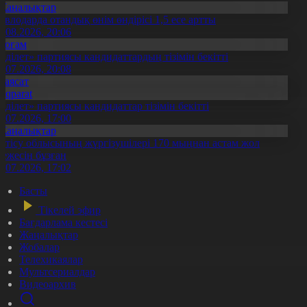
Жаңалықтар
авлодарда отандық өнім өндірісі 1,5 есе артты
5.08.2026, 20:06
Қоғам
Әділет» партиясы кандидаттардың тізімін бекітті
0.07.2026, 20:08
Саясат
Aqparat
Әділет» партиясы кандидаттар тізімін бекітті
0.07.2026, 17:00
Жаңалықтар
етісу облысының жүргізушілері 170 мыңнан астам жол
режесін бұзған
1.07.2026, 17:02
Басты
Тікелей эфир
Бағдарлама кестесі
Жаңалықтар
Жобалар
Телехикаялар
Мультсериалдар
Видеоархив