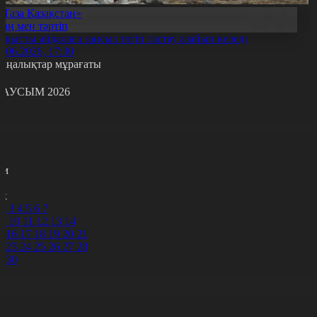
«Таза Қазақстан»
Заң мен тәртіп
оқысты айдалаға заңсыз төгіп тастау азайып келеді
4.06.2026, 17:30
аңалықтар мұрағаты
АУСЫМ 2026
с
с
р
с
м
н
к
2
3
4
5
6
7
9
10
11
12
13
14
5
16
17
18
19
20
21
2
23
24
25
26
27
28
9
30