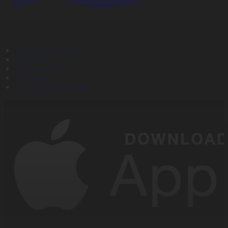
Корпорация туралы
Байланыс
Дистрибуция
Жарнама
Редакция стандарты