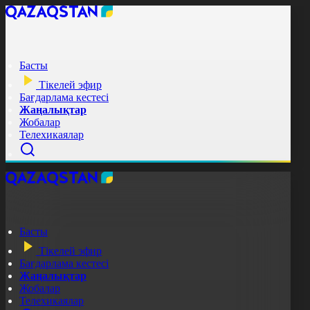
Басты
Тікелей эфир
Бағдарлама кестесі
Жаңалықтар
Жобалар
Телехикаялар
Басты
Тікелей эфир
Бағдарлама кестесі
Жаңалықтар
Жобалар
Телехикаялар