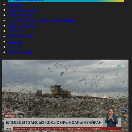
#Қоғам
#Заң мен тәртіп
#Экономика
#«100 кітап» ұлттық сауалнамасы
#Референдум
#Оқиға
#EURO 2024
#Спорт
#Әлем
#Денсаулық