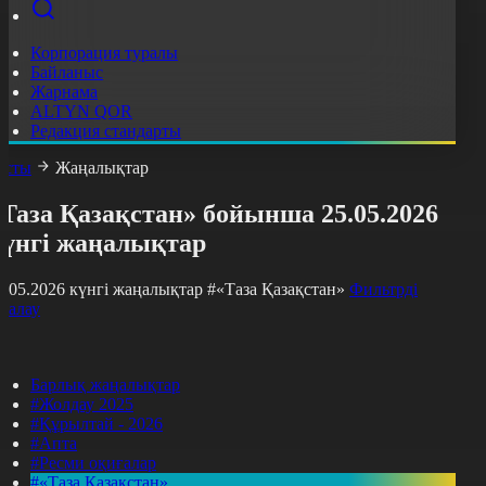
Корпорация туралы
Байланыс
Жарнама
ALTYN QOR
Редакция стандарты
асты
Жаңалықтар
Таза Қазақстан» бойынша 25.05.2026
күнгі жаңалықтар
5.05.2026 күнгі жаңалықтар
#«Таза Қазақстан»
Фильтрді
азалау
Барлық жаңалықтар
#Жолдау 2025
#Құрылтай - 2026
#Апта
#Ресми оқиғалар
#«Таза Қазақстан»