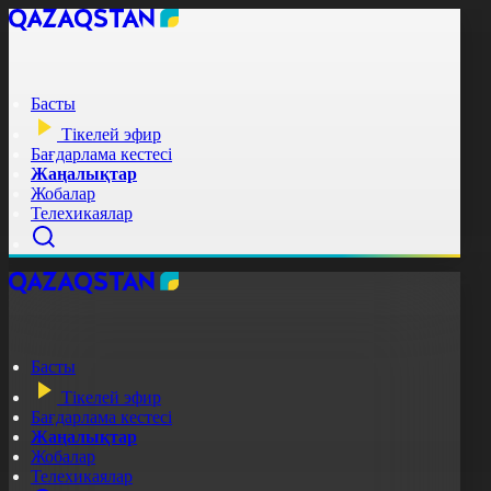
Басты
Тікелей эфир
Бағдарлама кестесі
Жаңалықтар
Жобалар
Телехикаялар
Басты
Тікелей эфир
Бағдарлама кестесі
Жаңалықтар
Жобалар
Телехикаялар