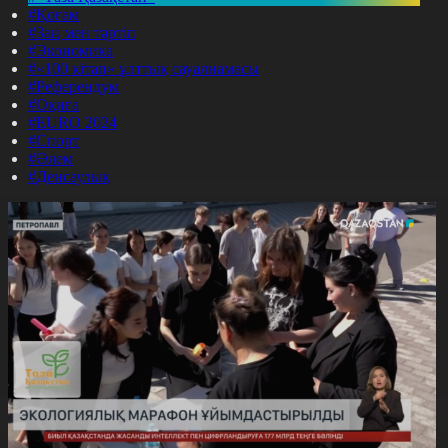
#Қоғам
#Заң мен тәртіп
#Экономика
#«100 кітап» ұлттық сауалнамасы
#Референдум
#Оқиға
#EURO 2024
#Спорт
#Әлем
#Денсаулық