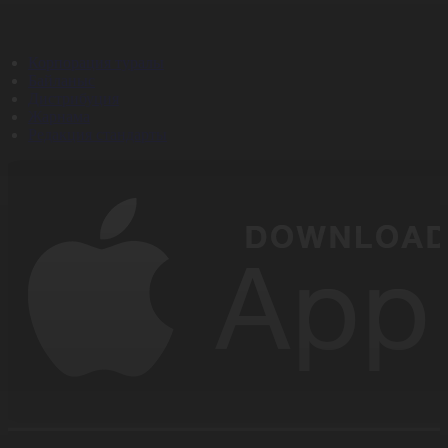
Корпорация туралы
Байланыс
Дистрибуция
Жарнама
Редакция стандарты