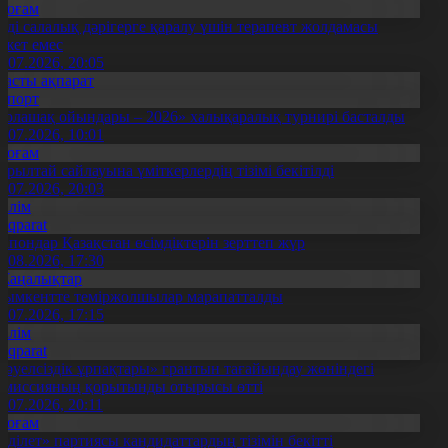
Қоғам
нді салалық дәрігерге қаралу үшін терапевт жолдамасы
ажет емес
0.07.2026, 20:05
Басты ақпарат
Спорт
Болашақ ойындары – 2026» халықаралық турнирі басталды
0.07.2026, 10:01
Қоғам
ұрылтай сайлауына үміткерлердің тізімі бекітілді
3.07.2026, 20:03
Білім
Aqparat
апондар Қазақстан өсімдіктерін зерттеп жүр
4.08.2026, 17:30
Жаңалықтар
ымкентте теміржолшылар марапатталды
1.07.2026, 17:15
Білім
Aqparat
Тәуелсіздік ұрпақтары» грантын тағайындау жөніндегі
омиссияның қорытынды отырысы өтті
1.07.2026, 20:11
Қоғам
Әділет» партиясы кандидаттардың тізімін бекітті