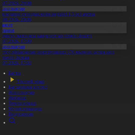
0.07.2026, 20:08
Жаңалықтар
авлодарда отандық өнім өндірісі 1,5 есе артты
5.08.2026, 20:06
Саясат
Aqparat
Әділет» партиясы кандидаттар тізімін бекітті
0.07.2026, 17:00
Жаңалықтар
етісу облысының жүргізушілері 170 мыңнан астам жол
режесін бұзған
1.07.2026, 17:02
Басты
Тікелей эфир
Бағдарлама кестесі
Жаңалықтар
Жобалар
Телехикаялар
Мультсериалдар
Видеоархив