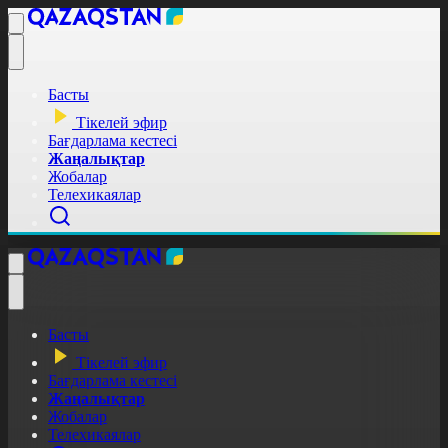
Басты
Тікелей эфир
Бағдарлама кестесі
Жаңалықтар
Жобалар
Телехикаялар
Басты
Тікелей эфир
Бағдарлама кестесі
Жаңалықтар
Жобалар
Телехикаялар