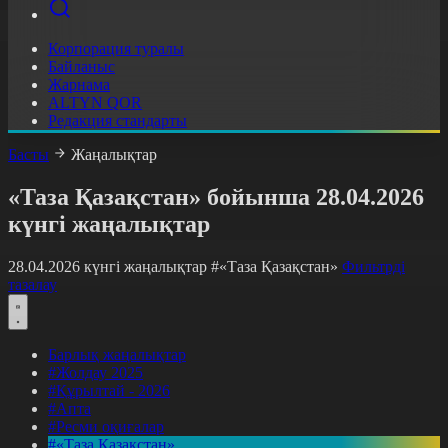
Корпорация туралы
Байланыс
Жарнама
ALTYN QOR
Редакция стандарты
Басты
Жаңалықтар
«Таза Қазақстан» бойынша 28.04.2026
күнгі жаңалықтар
28.04.2026 күнгі жаңалықтар
#«Таза Қазақстан»
Фильтрді
тазалау
Барлық жаңалықтар
#Жолдау 2025
#Құрылтай - 2026
#Апта
#Ресми оқиғалар
#«Таза Қазақстан»