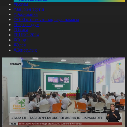
#Қоғам
#Заң мен тәртіп
#Экономика
#«100 кітап» ұлттық сауалнамасы
#Референдум
#Оқиға
#EURO 2024
#Спорт
#Әлем
#Денсаулық