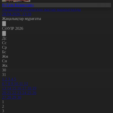
#«Таза Қазақстан»
Экоакцияға атсалысқан жастар марапатталды
28.04.2026, 13:18
Жаңалықтар мұрағаты
СӘУІР 2026
Дс
Сс
Ср
Бс
Жм
Сн
Жк
30
31
1
2
3
4
5
6
7
8
9
10
11
12
13
14
15
16
17
18
19
20
21
22
23
24
25
26
27
28
29
30
1
2
3