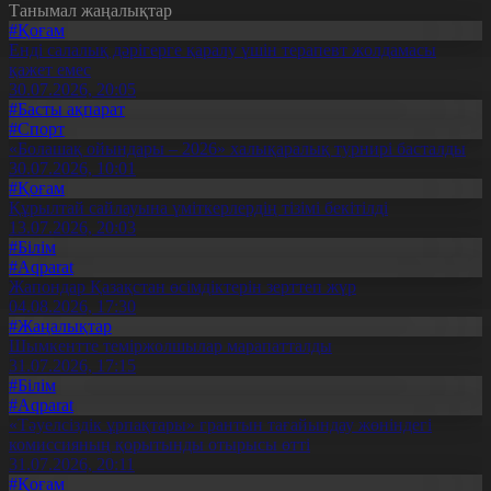
Танымал жаңалықтар
#Қоғам
Енді салалық дәрігерге қаралу үшін терапевт жолдамасы
қажет емес
30.07.2026, 20:05
#Басты ақпарат
#Спорт
«Болашақ ойындары – 2026» халықаралық турнирі басталды
30.07.2026, 10:01
#Қоғам
Құрылтай сайлауына үміткерлердің тізімі бекітілді
13.07.2026, 20:03
#Білім
#Aqparat
Жапондар Қазақстан өсімдіктерін зерттеп жүр
04.08.2026, 17:30
#Жаңалықтар
Шымкентте теміржолшылар марапатталды
31.07.2026, 17:15
#Білім
#Aqparat
«Тәуелсіздік ұрпақтары» грантын тағайындау жөніндегі
комиссияның қорытынды отырысы өтті
31.07.2026, 20:11
#Қоғам