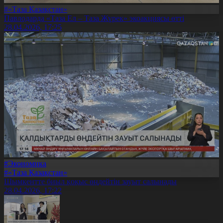
#«Таза Қазақстан»
Павлодарда «Таза Ел – Таза Жүрек» экоакциясы өтті
28.04.2026, 17:25
#Экономика
#«Таза Қазақстан»
Шымкентте биыл қоқыс өңдейтін зауыт салынады
28.04.2026, 17:22