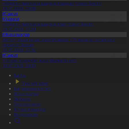
«Әділет» партиясы кандидаттардың тізімін бекітті
10.07.2026, 20:08
#Саясат
#Aqparat
«Әділет» партиясы кандидаттар тізімін бекітті
10.07.2026, 17:00
#Жаңалықтар
Жетісу облысының жүргізушілері 170 мыңнан астам жол
ережесін бұзған
31.07.2026, 17:02
#Саясат
Ұлттық теледебат жаңа форматта өтті
30.07.2026, 10:18
Басты
Тікелей эфир
Бағдарлама кестесі
Жаңалықтар
Жобалар
Телехикаялар
Мультсериалдар
Видеоархив