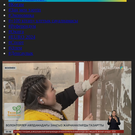
#Қоғам
#Заң мен тәртіп
#Экономика
#«100 кітап» ұлттық сауалнамасы
#Референдум
#Оқиға
#EURO 2024
#Спорт
#Әлем
#Денсаулық