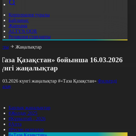
Корпорация туралы
Байланыс
Жарнама
ALTYN QOR
Редакция стандарты
асты
Жаңалықтар
Таза Қазақстан» бойынша 16.03.2026
күнгі жаңалықтар
6.03.2026 күнгі жаңалықтар
#«Таза Қазақстан»
Фильтрді
азалау
Барлық жаңалықтар
#Жолдау 2025
#Құрылтай - 2026
#Апта
#Ресми оқиғалар
#«Таза Қазақстан»