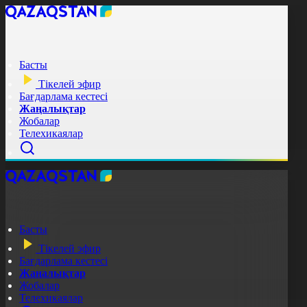
Басты
Тікелей эфир
Бағдарлама кестесі
Жаңалықтар
Жобалар
Телехикаялар
Басты
Тікелей эфир
Бағдарлама кестесі
Жаңалықтар
Жобалар
Телехикаялар