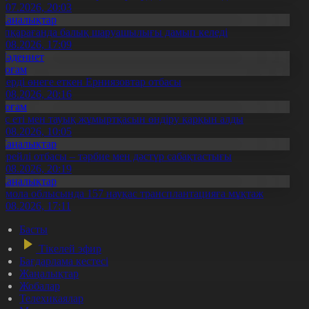
3.07.2026, 20:03
Жаңалықтар
үпқарағанда балық шаруашылығы дамып келеді
7.08.2026, 17:09
Мәдениет
Қоғам
нерді өнеге еткен Ерниязовтар отбасы
8.08.2026, 20:16
Қоғам
ұс еті мен тауық жұмыртқасын өндіру қарқын алды
7.08.2026, 10:05
Жаңалықтар
ерейлі отбасы – тәрбие мен дәстүр сабақтастығы
7.08.2026, 20:19
Жаңалықтар
қмола облысында 157 науқас трансплантацияға мұқтаж
6.08.2026, 17:11
Басты
Тікелей эфир
Бағдарлама кестесі
Жаңалықтар
Жобалар
Телехикаялар