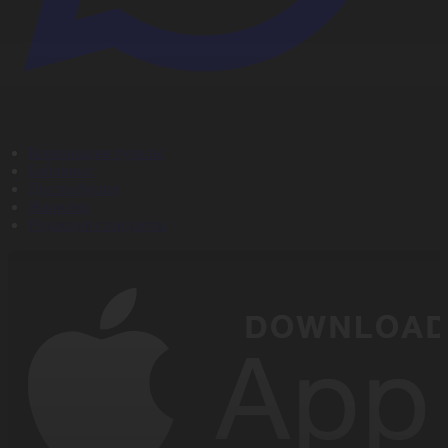
Корпорация туралы
Байланыс
Дистрибуция
Жарнама
Редакция стандарты