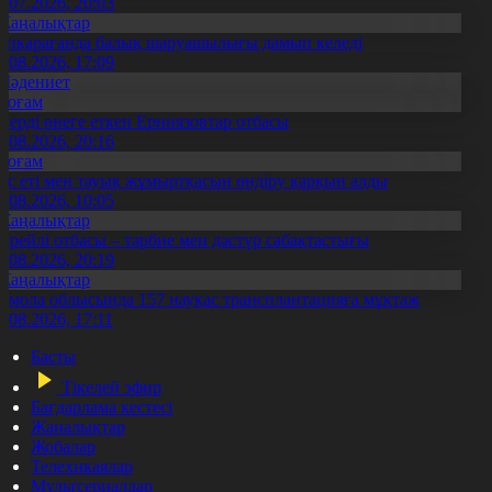
3.07.2026, 20:03
Жаңалықтар
үпқарағанда балық шаруашылығы дамып келеді
7.08.2026, 17:09
Мәдениет
Қоғам
нерді өнеге еткен Ерниязовтар отбасы
8.08.2026, 20:16
Қоғам
ұс еті мен тауық жұмыртқасын өндіру қарқын алды
7.08.2026, 10:05
Жаңалықтар
ерейлі отбасы – тәрбие мен дәстүр сабақтастығы
7.08.2026, 20:19
Жаңалықтар
қмола облысында 157 науқас трансплантацияға мұқтаж
6.08.2026, 17:11
Басты
Тікелей эфир
Бағдарлама кестесі
Жаңалықтар
Жобалар
Телехикаялар
Мультсериалдар