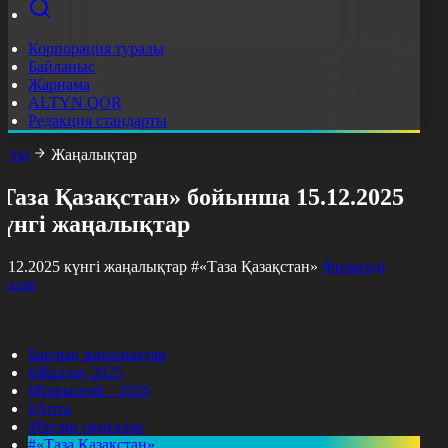
Корпорация туралы
Байланыс
Жарнама
ALTYN QOR
Редакция стандарты
асты
Жаңалықтар
Таза Қазақстан» бойынша 15.12.2025
күнгі жаңалықтар
5.12.2025 күнгі жаңалықтар
#«Таза Қазақстан»
Фильтрді
азалау
Барлық жаңалықтар
#Жолдау 2025
#Құрылтай - 2026
#Апта
#Ресми оқиғалар
#«Таза Қазақстан»