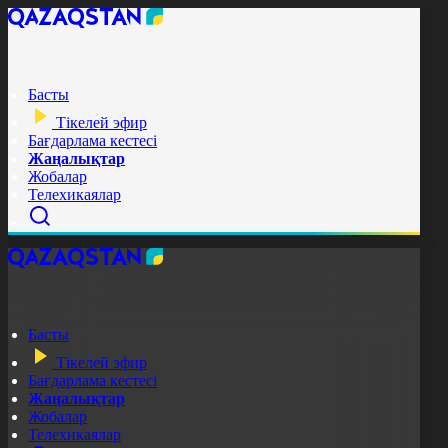
Басты
Тікелей эфир
Бағдарлама кестесі
Жаңалықтар
Жобалар
Телехикаялар
Басты
Тікелей эфир
Бағдарлама кестесі
Жаңалықтар
Жобалар
Телехикаялар