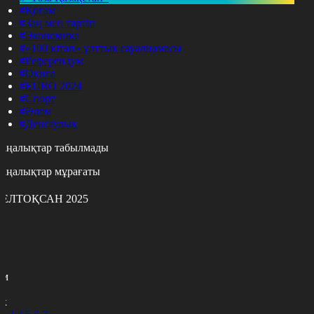
#Қоғам
#Заң мен тәртіп
#Экономика
#«100 кітап» ұлттық сауалнамасы
#Референдум
#Оқиға
#EURO 2024
#Спорт
#Әлем
#Денсаулық
аңалықтар табылмады
аңалықтар мұрағаты
ЕЛТОҚСАН 2025
с
с
р
с
м
н
к