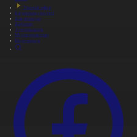
Тікелей эфир
Бағдарлама кестесі
Жаңалықтар
Жобалар
Телехикаялар
Мультсериалдар
Видеоархив