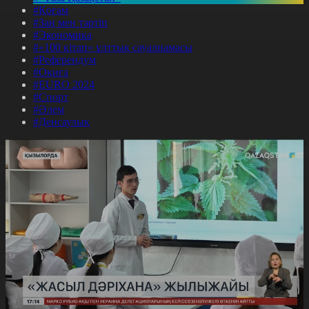
#Қоғам
#Заң мен тәртіп
#Экономика
#«100 кітап» ұлттық сауалнамасы
#Референдум
#Оқиға
#EURO 2024
#Спорт
#Әлем
#Денсаулық