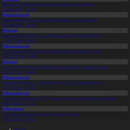
Жапондар Қазақстан өсімдіктерін зерттеп жүр
04.08.2026, 17:30
#Жаңалықтар
Павлодарда отандық өнім өндірісі 1,5 есе артты
05.08.2026, 20:06
#Қоғам
Құрылтай сайлауына үміткерлердің тізімі бекітілді
13.07.2026, 20:03
#Жаңалықтар
Түпқарағанда балық шаруашылығы дамып келеді
07.08.2026, 17:09
#Қоғам
Құс еті мен тауық жұмыртқасын өндіру қарқын алды
07.08.2026, 10:05
#Жаңалықтар
Мерейлі отбасы – тәрбие мен дәстүр сабақтастығы
07.08.2026, 20:19
#Жаңалықтар
Ақмола облысында 157 науқас трансплантацияға мұқтаж
06.08.2026, 17:11
#Мәдениет
Ұлттық архивтің құрылғанына 20 жыл
05.08.2026, 20:03
Басты