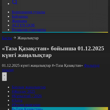
Корпорация туралы
Байланыс
Жарнама
ALTYN QOR
Редакция стандарты
Басты
Жаңалықтар
«Таза Қазақстан» бойынша 01.12.2025
күнгі жаңалықтар
01.12.2025 күнгі жаңалықтар
#«Таза Қазақстан»
Фильтрді
тазалау
Барлық жаңалықтар
#Жолдау 2025
#Құрылтай - 2026
#Апта
#Ресми оқиғалар
#«Таза Қазақстан»