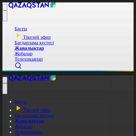
Басты
Тікелей эфир
Бағдарлама кестесі
Жаңалықтар
Жобалар
Телехикаялар
Басты
Тікелей эфир
Бағдарлама кестесі
Жаңалықтар
Жобалар
Телехикаялар