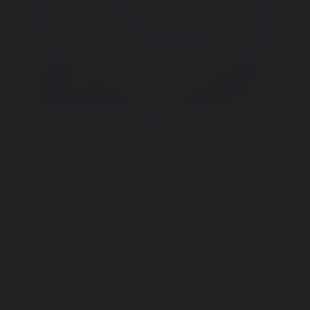
Корпорация туралы
Байланыс
Дистрибуция
Жарнама
Редакция стандарты