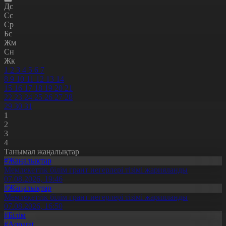
Дс
Сс
Ср
Бс
Жм
Сн
Жк
1
2
3
4
5
6
7
8
9
10
11
12
13
14
15
16
17
18
19
20
21
22
23
24
25
26
27
28
29
30
31
1
2
3
4
Танымал жаңалықтар
#Жаңалықтар
Мемлекеттік білім грант иегерлері тізімі жарияланды
07.08.2026, 19:46
#Жаңалықтар
Мемлекеттік білім грант иегерлері тізімі жарияланды
07.08.2026, 16:50
#Білім
#Aqparat