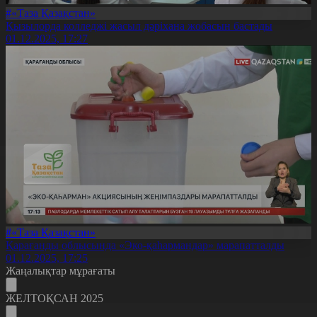
#«Таза Қазақстан»
Қызылорда колледжі жасыл дәріхана жобасын бастады
01.12.2025, 17:27
#«Таза Қазақстан»
Қарағанды облысында «Эко-қаһармандар» марапатталды
01.12.2025, 17:25
Жаңалықтар мұрағаты
ЖЕЛТОҚСАН 2025