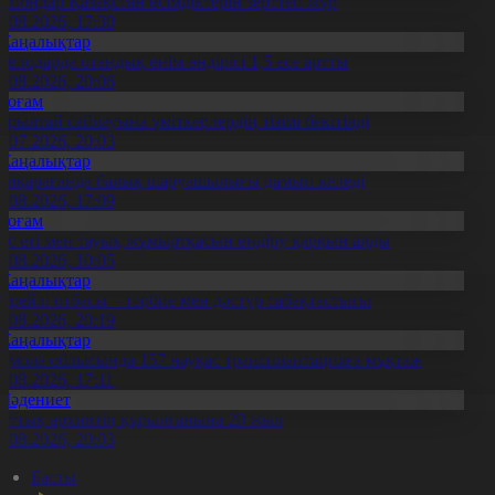
апондар Қазақстан өсімдіктерін зерттеп жүр
4.08.2026, 17:30
Жаңалықтар
авлодарда отандық өнім өндірісі 1,5 есе артты
5.08.2026, 20:06
Қоғам
ұрылтай сайлауына үміткерлердің тізімі бекітілді
3.07.2026, 20:03
Жаңалықтар
үпқарағанда балық шаруашылығы дамып келеді
7.08.2026, 17:09
Қоғам
ұс еті мен тауық жұмыртқасын өндіру қарқын алды
7.08.2026, 10:05
Жаңалықтар
ерейлі отбасы – тәрбие мен дәстүр сабақтастығы
7.08.2026, 20:19
Жаңалықтар
қмола облысында 157 науқас трансплантацияға мұқтаж
6.08.2026, 17:11
Мәдениет
лттық архивтің құрылғанына 20 жыл
5.08.2026, 20:03
Басты