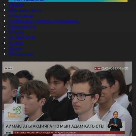
#Қоғам
#Заң мен тәртіп
#Экономика
#«100 кітап» ұлттық сауалнамасы
#Референдум
#Оқиға
#EURO 2024
#Спорт
#Әлем
#Денсаулық