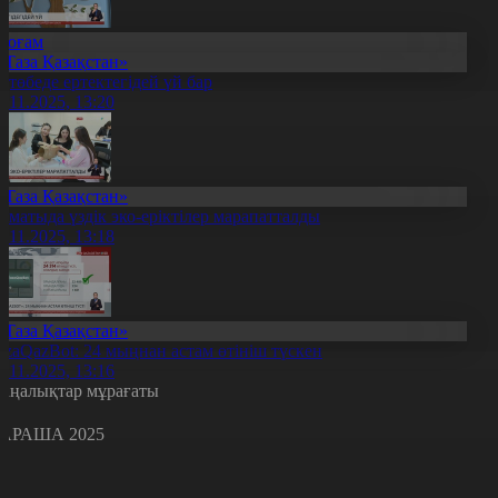
Қоғам
«Таза Қазақстан»
қтөбеде ертектегідей үй бар
6.11.2025, 13:20
«Таза Қазақстан»
лматыда үздік эко-еріктілер марапатталды
6.11.2025, 13:18
«Таза Қазақстан»
azaQazBot: 24 мыңнан астам өтініш түскен
6.11.2025, 13:16
аңалықтар мұрағаты
АРАША 2025
с
с