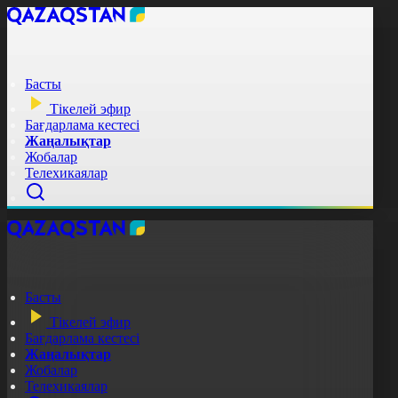
Басты
Тікелей эфир
Бағдарлама кестесі
Жаңалықтар
Жобалар
Телехикаялар
Басты
Тікелей эфир
Бағдарлама кестесі
Жаңалықтар
Жобалар
Телехикаялар