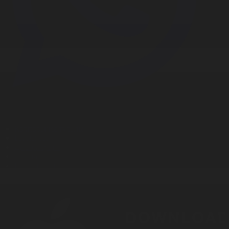
Корпорация туралы
Байланыс
Дистрибуция
Жарнама
Редакция стандарты