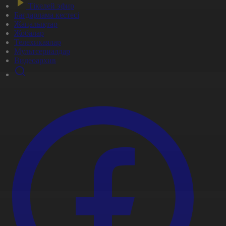
Тікелей эфир
Бағдарлама кестесі
Жаңалықтар
Жобалар
Телехикаялар
Мультсериалдар
Видеоархив