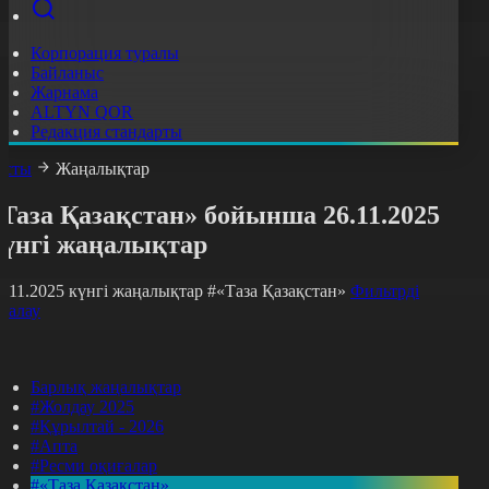
Корпорация туралы
Байланыс
Жарнама
ALTYN QOR
Редакция стандарты
асты
Жаңалықтар
Таза Қазақстан» бойынша 26.11.2025
күнгі жаңалықтар
6.11.2025 күнгі жаңалықтар
#«Таза Қазақстан»
Фильтрді
азалау
Барлық жаңалықтар
#Жолдау 2025
#Құрылтай - 2026
#Апта
#Ресми оқиғалар
#«Таза Қазақстан»