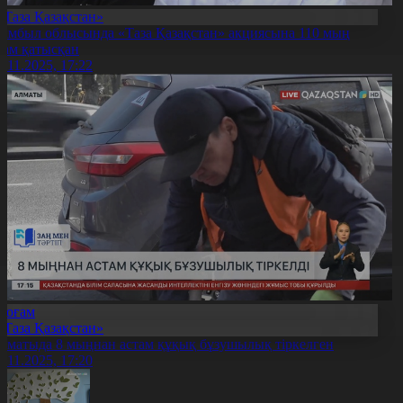
«Таза Қазақстан»
амбыл облысында «Таза Қазақстан» акциясына 110 мың
дам қатысқан
6.11.2025, 17:22
Қоғам
«Таза Қазақстан»
лматыда 8 мыңнан астам құқық бұзушылық тіркелген
6.11.2025, 17:20