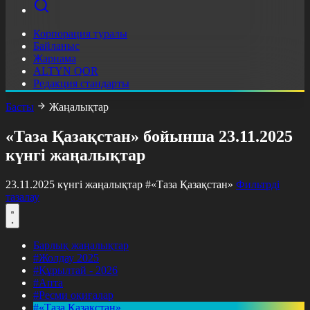
Корпорация туралы
Байланыс
Жарнама
ALTYN QOR
Редакция стандарты
Басты
Жаңалықтар
«Таза Қазақстан» бойынша 23.11.2025
күнгі жаңалықтар
23.11.2025 күнгі жаңалықтар
#«Таза Қазақстан»
Фильтрді
тазалау
Барлық жаңалықтар
#Жолдау 2025
#Құрылтай - 2026
#Апта
#Ресми оқиғалар
#«Таза Қазақстан»