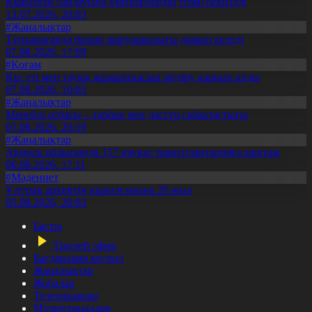
Құрылтай сайлауына үміткерлердің тізімі бекітілді
13.07.2026, 20:03
#Жаңалықтар
Түпқарағанда балық шаруашылығы дамып келеді
07.08.2026, 17:09
#Қоғам
Құс еті мен тауық жұмыртқасын өндіру қарқын алды
07.08.2026, 10:05
#Жаңалықтар
Мерейлі отбасы – тәрбие мен дәстүр сабақтастығы
07.08.2026, 20:19
#Жаңалықтар
Ақмола облысында 157 науқас трансплантацияға мұқтаж
06.08.2026, 17:11
#Мәдениет
Ұлттық архивтің құрылғанына 20 жыл
05.08.2026, 20:03
Басты
Тікелей эфир
Бағдарлама кестесі
Жаңалықтар
Жобалар
Телехикаялар
Мультсериалдар