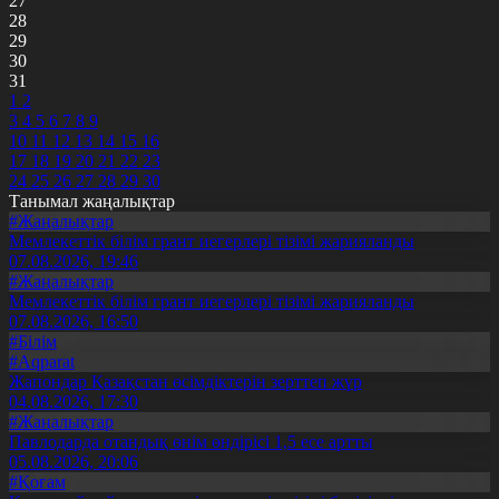
27
28
29
30
31
1
2
3
4
5
6
7
8
9
10
11
12
13
14
15
16
17
18
19
20
21
22
23
24
25
26
27
28
29
30
Танымал жаңалықтар
#Жаңалықтар
Мемлекеттік білім грант иегерлері тізімі жарияланды
07.08.2026, 19:46
#Жаңалықтар
Мемлекеттік білім грант иегерлері тізімі жарияланды
07.08.2026, 16:50
#Білім
#Aqparat
Жапондар Қазақстан өсімдіктерін зерттеп жүр
04.08.2026, 17:30
#Жаңалықтар
Павлодарда отандық өнім өндірісі 1,5 есе артты
05.08.2026, 20:06
#Қоғам