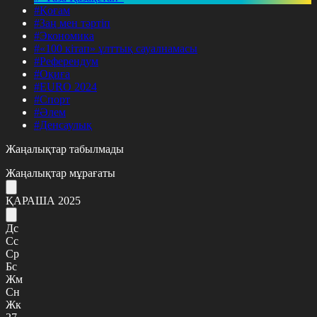
#Қоғам
#Заң мен тәртіп
#Экономика
#«100 кітап» ұлттық сауалнамасы
#Референдум
#Оқиға
#EURO 2024
#Спорт
#Әлем
#Денсаулық
Жаңалықтар табылмады
Жаңалықтар мұрағаты
ҚАРАША 2025
Дс
Сс
Ср
Бс
Жм
Сн
Жк