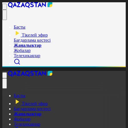
Басты
Тікелей эфир
Бағдарлама кестесі
Жаңалықтар
Жобалар
Телехикаялар
Басты
Тікелей эфир
Бағдарлама кестесі
Жаңалықтар
Жобалар
Телехикаялар