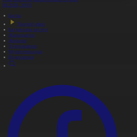
5.08.2026, 20:03
Басты
Тікелей эфир
Бағдарлама кестесі
Жаңалықтар
Жобалар
Телехикаялар
Мультсериалдар
Видеоархив