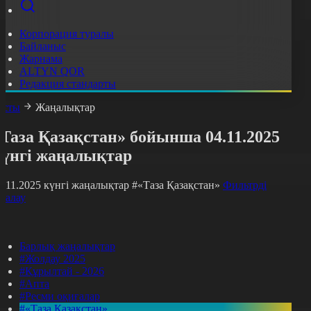
Корпорация туралы
Байланыс
Жарнама
ALTYN QOR
Редакция стандарты
асты
Жаңалықтар
Таза Қазақстан» бойынша 04.11.2025
күнгі жаңалықтар
4.11.2025 күнгі жаңалықтар
#«Таза Қазақстан»
Фильтрді
азалау
Барлық жаңалықтар
#Жолдау 2025
#Құрылтай - 2026
#Апта
#Ресми оқиғалар
#«Таза Қазақстан»