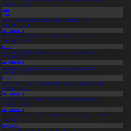
7.08.2026, 16:50
Білім
Aqparat
апондар Қазақстан өсімдіктерін зерттеп жүр
4.08.2026, 17:30
Жаңалықтар
авлодарда отандық өнім өндірісі 1,5 есе артты
5.08.2026, 20:06
Қоғам
ұрылтай сайлауына үміткерлердің тізімі бекітілді
3.07.2026, 20:03
Жаңалықтар
үпқарағанда балық шаруашылығы дамып келеді
7.08.2026, 17:09
Қоғам
ұс еті мен тауық жұмыртқасын өндіру қарқын алды
7.08.2026, 10:05
Жаңалықтар
ерейлі отбасы – тәрбие мен дәстүр сабақтастығы
7.08.2026, 20:19
Жаңалықтар
қмола облысында 157 науқас трансплантацияға мұқтаж
6.08.2026, 17:11
Мәдениет
лттық архивтің құрылғанына 20 жыл