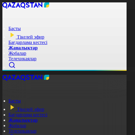
Басты
Тікелей эфир
Бағдарлама кестесі
Жаңалықтар
Жобалар
Телехикаялар
Басты
Тікелей эфир
Бағдарлама кестесі
Жаңалықтар
Жобалар
Телехикаялар