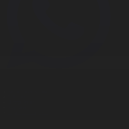
Корпорация туралы
Байланыс
Дистрибуция
Жарнама
Редакция стандарты