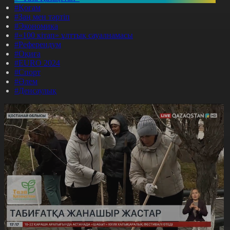
#Қоғам
#Заң мен тәртіп
#Экономика
#«100 кітап» ұлттық сауалнамасы
#Референдум
#Оқиға
#EURO 2024
#Спорт
#Әлем
#Денсаулық