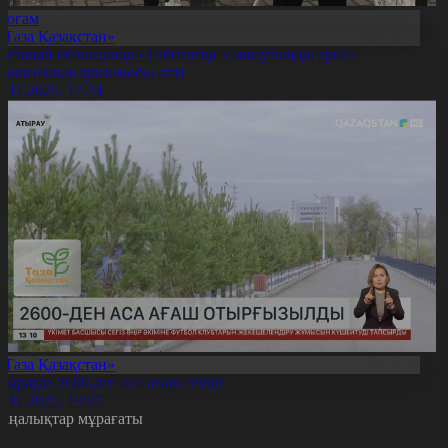
Қоғам
«Таза Қазақстан»
останай облысында «Табиғатқа 5 минутыңды арна»
кологиялық флешмобы өтті
4.11.2025, 17:34
«Таза Қазақстан»
тырауда 2600-ден аса ағаш егілді
4.11.2025, 13:27
аңалықтар мұрағаты