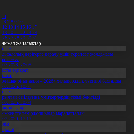
8
9
0
2
3
5
6
7
8
9
10
1
12
13
14
15
16
17
8
19
20
21
22
23
24
5
26
27
28
29
30
31
анымал жаңалықтар
Қоғам
нді салалық дәрігерге қаралу үшін терапевт жолдамасы
ажет емес
0.07.2026, 20:05
Басты ақпарат
Спорт
Болашақ ойындары – 2026» халықаралық турнирі басталды
0.07.2026, 10:01
Қоғам
ұрылтай сайлауына үміткерлердің тізімі бекітілді
3.07.2026, 20:03
Жаңалықтар
ымкентте теміржолшылар марапатталды
1.07.2026, 17:15
Білім
Aqparat