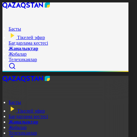
Басты
Тікелей эфир
Бағдарлама кестесі
Жаңалықтар
Жобалар
Телехикаялар
Басты
Тікелей эфир
Бағдарлама кестесі
Жаңалықтар
Жобалар
Телехикаялар