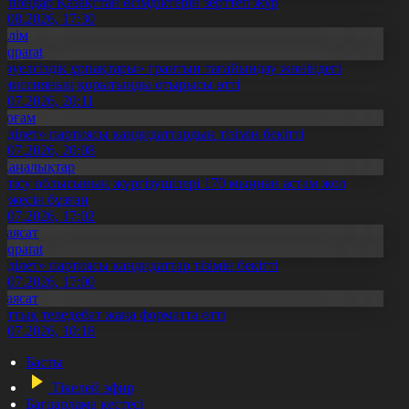
апондар Қазақстан өсімдіктерін зерттеп жүр
4.08.2026, 17:30
Білім
Aqparat
Тәуелсіздік ұрпақтары» грантын тағайындау жөніндегі
омиссияның қорытынды отырысы өтті
1.07.2026, 20:11
Қоғам
Әділет» партиясы кандидаттардың тізімін бекітті
0.07.2026, 20:08
Жаңалықтар
етісу облысының жүргізушілері 170 мыңнан астам жол
режесін бұзған
1.07.2026, 17:02
Саясат
Aqparat
Әділет» партиясы кандидаттар тізімін бекітті
0.07.2026, 17:00
Саясат
лттық теледебат жаңа форматта өтті
0.07.2026, 10:18
Басты
Тікелей эфир
Бағдарлама кестесі