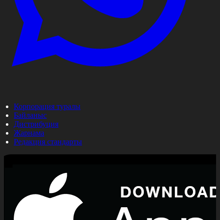
Корпорация туралы
Байланыс
Дистрибуция
Жарнама
Редакция стандарты