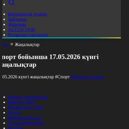
Корпорация туралы
Байланыс
Жарнама
ALTYN QOR
Редакция стандарты
асты
Жаңалықтар
порт бойынша 17.05.2026 күнгі
жаңалықтар
7.05.2026 күнгі жаңалықтар
#Спорт
Фильтрді тазалау
Барлық жаңалықтар
#Жолдау 2025
#Құрылтай - 2026
#Апта
#Ресми оқиғалар
#«Таза Қазақстан»
#Қоғам