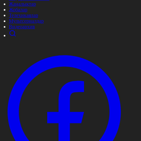
Жаңалықтар
Жобалар
Телехикаялар
Мультсериалдар
Видеоархив