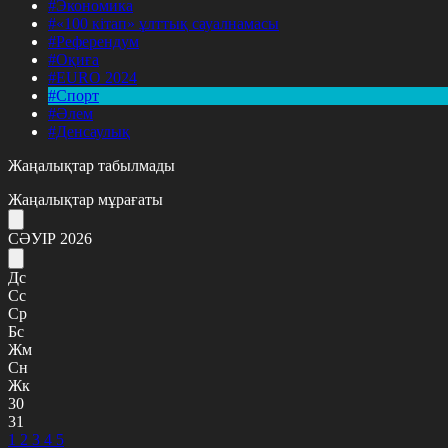
#Экономика
#«100 кітап» ұлттық сауалнамасы
#Референдум
#Оқиға
#EURO 2024
#Спорт
#Әлем
#Денсаулық
Жаңалықтар табылмады
Жаңалықтар мұрағаты
СӘУІР 2026
Дс
Сс
Ср
Бс
Жм
Сн
Жк
30
31
1
2
3
4
5