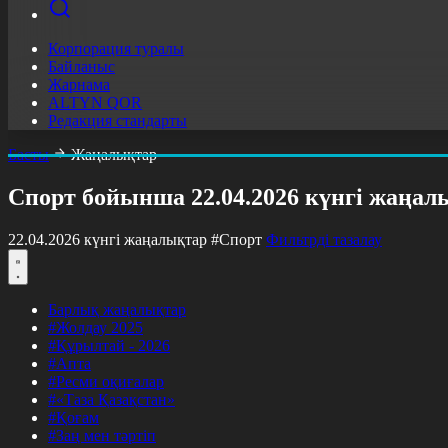
Корпорация туралы
Байланыс
Жарнама
ALTYN QOR
Редакция стандарты
Басты
Жаңалықтар
Спорт бойынша 22.04.2026 күнгі жаңал
22.04.2026 күнгі жаңалықтар
#Спорт
Фильтрді тазалау
Барлық жаңалықтар
#Жолдау 2025
#Құрылтай - 2026
#Апта
#Ресми оқиғалар
#«Таза Қазақстан»
#Қоғам
#Заң мен тәртіп