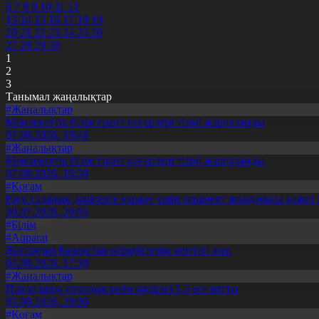
6
7
8
9
10
11
12
13
14
15
16
17
18
19
20
21
22
23
24
25
26
27
28
29
30
1
2
3
Танымал жаңалықтар
#Жаңалықтар
Мемлекеттік білім грант иегерлері тізімі жарияланды
07.08.2026, 19:46
#Жаңалықтар
Мемлекеттік білім грант иегерлері тізімі жарияланды
07.08.2026, 16:50
#Қоғам
Енді салалық дәрігерге қаралу үшін терапевт жолдамасы қажет 
30.07.2026, 20:05
#Білім
#Aqparat
Жапондар Қазақстан өсімдіктерін зерттеп жүр
04.08.2026, 17:30
#Жаңалықтар
Павлодарда отандық өнім өндірісі 1,5 есе артты
05.08.2026, 20:06
#Қоғам