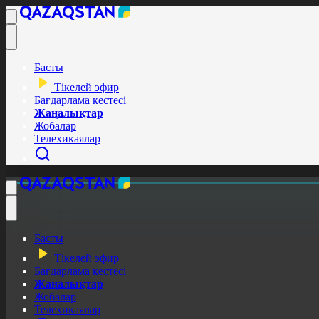
Басты
Тікелей эфир
Бағдарлама кестесі
Жаңалықтар
Жобалар
Телехикаялар
Басты
Тікелей эфир
Бағдарлама кестесі
Жаңалықтар
Жобалар
Телехикаялар