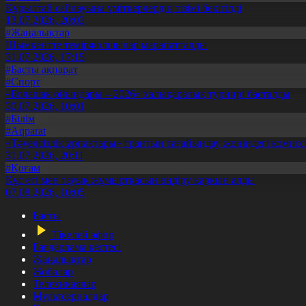
Құрылтай сайлауына үміткерлердің тізімі бекітілді
13.07.2026, 20:03
#Жаңалықтар
Шымкентте теміржолшылар марапатталды
31.07.2026, 17:15
#Басты ақпарат
#Спорт
«Болашақ ойындары – 2026» халықаралық турнирі басталды
30.07.2026, 10:01
#Білім
#Aqparat
«Тәуелсіздік ұрпақтары» грантын тағайындау жөніндегі коми
31.07.2026, 20:11
#Қоғам
Құс еті мен тауық жұмыртқасын өндіру қарқын алды
07.08.2026, 10:05
Басты
Тікелей эфир
Бағдарлама кестесі
Жаңалықтар
Жобалар
Телехикаялар
Мультсериалдар