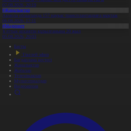
07.08.2026, 20:19
#Жаңалықтар
Ақмола облысында 157 науқас трансплантацияға мұқтаж
06.08.2026, 17:11
#Мәдениет
Ұлттық архивтің құрылғанына 20 жыл
05.08.2026, 20:03
Басты
Тікелей эфир
Бағдарлама кестесі
Жаңалықтар
Жобалар
Телехикаялар
Мультсериалдар
Видеоархив