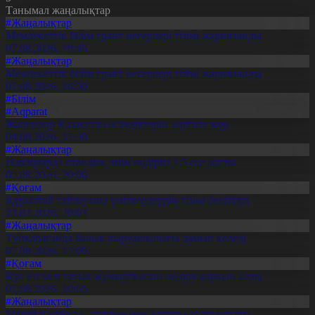
Танымал жаңалықтар
#Жаңалықтар
Мемлекеттік білім грант иегерлері тізімі жарияланды
07.08.2026, 19:46
#Жаңалықтар
Мемлекеттік білім грант иегерлері тізімі жарияланды
07.08.2026, 16:50
#Білім
#Aqparat
Жапондар Қазақстан өсімдіктерін зерттеп жүр
04.08.2026, 17:30
#Жаңалықтар
Павлодарда отандық өнім өндірісі 1,5 есе артты
05.08.2026, 20:06
#Қоғам
Құрылтай сайлауына үміткерлердің тізімі бекітілді
13.07.2026, 20:03
#Жаңалықтар
Түпқарағанда балық шаруашылығы дамып келеді
07.08.2026, 17:09
#Қоғам
Құс еті мен тауық жұмыртқасын өндіру қарқын алды
07.08.2026, 10:05
#Жаңалықтар
Мерейлі отбасы – тәрбие мен дәстүр сабақтастығы