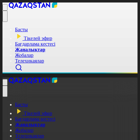
Басты
Тікелей эфир
Бағдарлама кестесі
Жаңалықтар
Жобалар
Телехикаялар
Басты
Тікелей эфир
Бағдарлама кестесі
Жаңалықтар
Жобалар
Телехикаялар