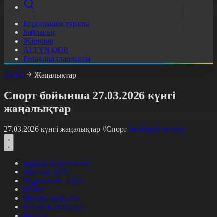
Корпорация туралы
Байланыс
Жарнама
ALTYN QOR
Редакция стандарты
Басты
Жаңалықтар
Спорт бойынша 27.03.2026 күнгі
жаңалықтар
27.03.2026 күнгі жаңалықтар
#Спорт
Фильтрді тазалау
Барлық жаңалықтар
#Жолдау 2025
#Құрылтай - 2026
#Апта
#Ресми оқиғалар
#«Таза Қазақстан»
#Қоғам