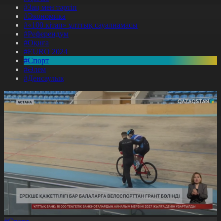
#Заң мен тәртіп
#Экономика
#«100 кітап» ұлттық сауалнамасы
#Референдум
#Оқиға
#EURO 2024
#Спорт
#Әлем
#Денсаулық