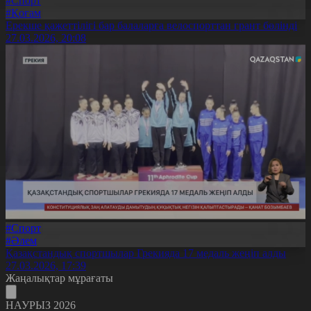
#Спорт
#Қоғам
Ерекше қажеттілігі бар балаларға велоспорттан грант бөлінді
27.03.2026, 20:08
#Спорт
#Әлем
Қазақстандық спортшылар Грекияда 17 медаль жеңіп алды
27.03.2026, 17:39
Жаңалықтар мұрағаты
НАУРЫЗ 2026