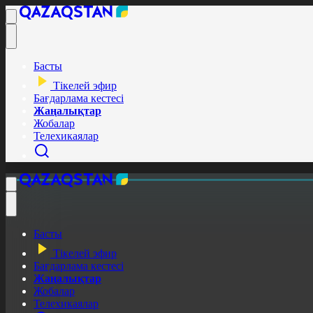
Басты
Тікелей эфир
Бағдарлама кестесі
Жаңалықтар
Жобалар
Телехикаялар
Басты
Тікелей эфир
Бағдарлама кестесі
Жаңалықтар
Жобалар
Телехикаялар