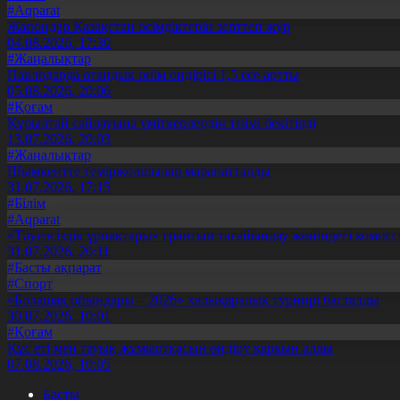
#Aqparat
Жапондар Қазақстан өсімдіктерін зерттеп жүр
04.08.2026, 17:30
#Жаңалықтар
Павлодарда отандық өнім өндірісі 1,5 есе артты
05.08.2026, 20:06
#Қоғам
Құрылтай сайлауына үміткерлердің тізімі бекітілді
13.07.2026, 20:03
#Жаңалықтар
Шымкентте теміржолшылар марапатталды
31.07.2026, 17:15
#Білім
#Aqparat
«Тәуелсіздік ұрпақтары» грантын тағайындау жөніндегі коми
31.07.2026, 20:11
#Басты ақпарат
#Спорт
«Болашақ ойындары – 2026» халықаралық турнирі басталды
30.07.2026, 10:01
#Қоғам
Құс еті мен тауық жұмыртқасын өндіру қарқын алды
07.08.2026, 10:05
Басты