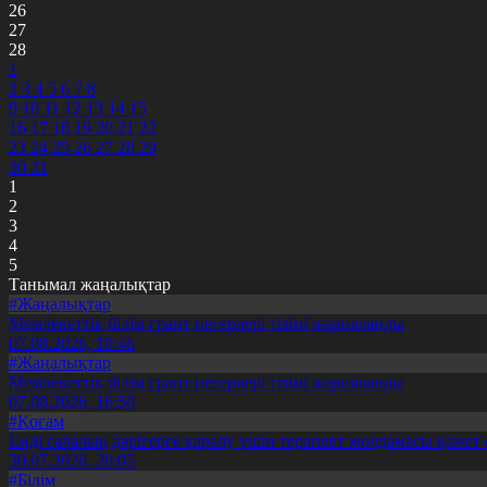
26
27
28
1
2
3
4
5
6
7
8
9
10
11
12
13
14
15
16
17
18
19
20
21
22
23
24
25
26
27
28
29
30
31
1
2
3
4
5
Танымал жаңалықтар
#Жаңалықтар
Мемлекеттік білім грант иегерлері тізімі жарияланды
07.08.2026, 19:46
#Жаңалықтар
Мемлекеттік білім грант иегерлері тізімі жарияланды
07.08.2026, 16:50
#Қоғам
Енді салалық дәрігерге қаралу үшін терапевт жолдамасы қажет 
30.07.2026, 20:05
#Білім