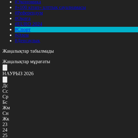
#Экономика
#«100 кітап» ұлттық сауалнамасы
#Референдум
#Оқиға
#EURO 2024
#Спорт
#Әлем
#Денсаулық
Жаңалықтар табылмады
Жаңалықтар мұрағаты
НАУРЫЗ 2026
Дс
Сс
Ср
Бс
Жм
Сн
Жк
23
24
25