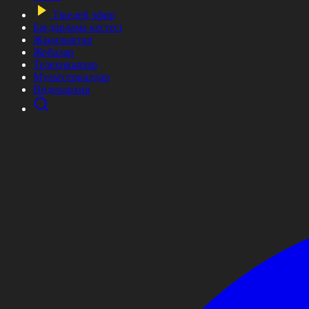
Тікелей эфир
Бағдарлама кестесі
Жаңалықтар
Жобалар
Телехикаялар
Мультсериалдар
Видеоархив