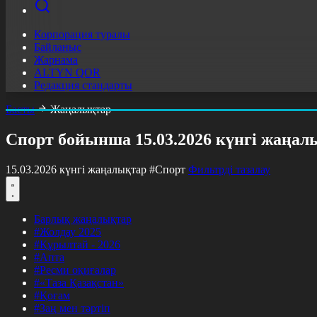
Корпорация туралы
Байланыс
Жарнама
ALTYN QOR
Редакция стандарты
Басты
Жаңалықтар
Спорт бойынша 15.03.2026 күнгі жаңал
15.03.2026 күнгі жаңалықтар
#Спорт
Фильтрді тазалау
Барлық жаңалықтар
#Жолдау 2025
#Құрылтай - 2026
#Апта
#Ресми оқиғалар
#«Таза Қазақстан»
#Қоғам
#Заң мен тәртіп