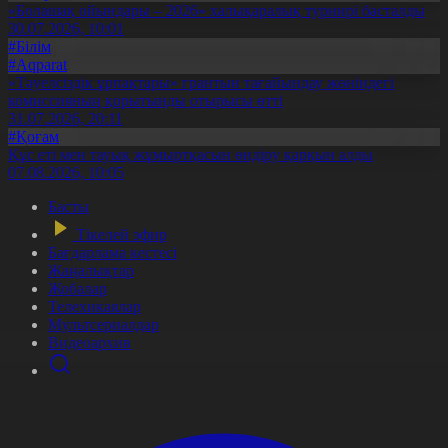
«Болашақ ойындары – 2026» халықаралық турнирі басталды
30.07.2026, 10:01
#Білім
#Aqparat
«Тәуелсіздік ұрпақтары» грантын тағайындау жөніндегі
комиссияның қорытынды отырысы өтті
31.07.2026, 20:11
#Қоғам
Құс еті мен тауық жұмыртқасын өндіру қарқын алды
07.08.2026, 10:05
Басты
Тікелей эфир
Бағдарлама кестесі
Жаңалықтар
Жобалар
Телехикаялар
Мультсериалдар
Видеоархив