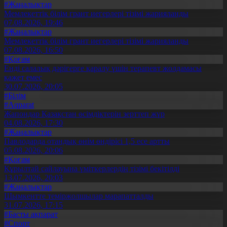
#Жаңалықтар
Мемлекеттік білім грант иегерлері тізімі жарияланды
07.08.2026, 19:46
#Жаңалықтар
Мемлекеттік білім грант иегерлері тізімі жарияланды
07.08.2026, 16:50
#Қоғам
Енді салалық дәрігерге қаралу үшін терапевт жолдамасы
қажет емес
30.07.2026, 20:05
#Білім
#Aqparat
Жапондар Қазақстан өсімдіктерін зерттеп жүр
04.08.2026, 17:30
#Жаңалықтар
Павлодарда отандық өнім өндірісі 1,5 есе артты
05.08.2026, 20:06
#Қоғам
Құрылтай сайлауына үміткерлердің тізімі бекітілді
13.07.2026, 20:03
#Жаңалықтар
Шымкентте теміржолшылар марапатталды
31.07.2026, 17:15
#Басты ақпарат
#Спорт