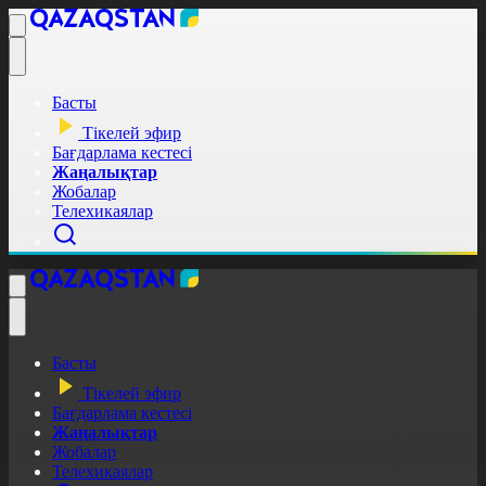
Басты
Тікелей эфир
Бағдарлама кестесі
Жаңалықтар
Жобалар
Телехикаялар
Басты
Тікелей эфир
Бағдарлама кестесі
Жаңалықтар
Жобалар
Телехикаялар