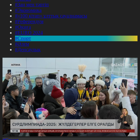
#Заң мен тәртіп
#Экономика
#«100 кітап» ұлттық сауалнамасы
#Референдум
#Оқиға
#EURO 2024
#Спорт
#Әлем
#Денсаулық