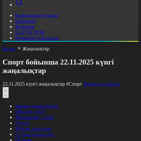
Корпорация туралы
Байланыс
Жарнама
ALTYN QOR
Редакция стандарты
Басты
Жаңалықтар
Спорт бойынша 22.11.2025 күнгі
жаңалықтар
22.11.2025 күнгі жаңалықтар
#Спорт
Фильтрді тазалау
Барлық жаңалықтар
#Жолдау 2025
#Құрылтай - 2026
#Апта
#Ресми оқиғалар
#«Таза Қазақстан»
#Қоғам