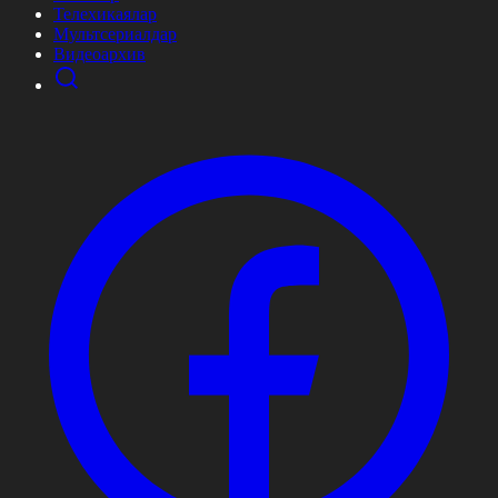
Телехикаялар
Мультсериалдар
Видеоархив