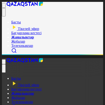
Басты
Тікелей эфир
Бағдарлама кестесі
Жаңалықтар
Жобалар
Телехикаялар
Басты
Тікелей эфир
Бағдарлама кестесі
Жаңалықтар
Жобалар
Телехикаялар