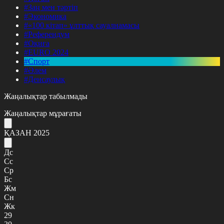
#Заң мен тәртіп
#Экономика
#«100 кітап» ұлттық сауалнамасы
#Референдум
#Оқиға
#EURO 2024
#Спорт
#Әлем
#Денсаулық
Жаңалықтар табылмады
Жаңалықтар мұрағаты
ҚАЗАН 2025
Дс
Сс
Ср
Бс
Жм
Сн
Жк
29