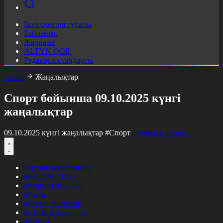
Корпорация туралы
Байланыс
Жарнама
ALTYN QOR
Редакция стандарты
Басты
Жаңалықтар
Спорт бойынша 09.10.2025 күнгі
жаңалықтар
09.10.2025 күнгі жаңалықтар
#Спорт
Фильтрді тазалау
Барлық жаңалықтар
#Жолдау 2025
#Құрылтай - 2026
#Апта
#Ресми оқиғалар
#«Таза Қазақстан»
#Қоғам