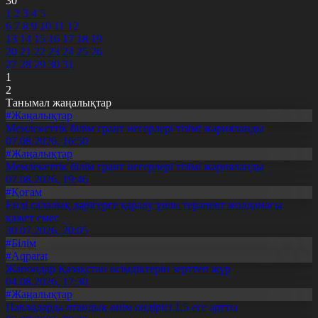
30
1
2
3
4
5
6
7
8
9
10
11
12
13
14
15
16
17
18
19
20
21
22
23
24
25
26
27
28
29
30
31
1
2
Танымал жаңалықтар
#Жаңалықтар
Мемлекеттік білім грант иегерлері тізімі жарияланды
07.08.2026, 16:50
#Жаңалықтар
Мемлекеттік білім грант иегерлері тізімі жарияланды
07.08.2026, 19:46
#Қоғам
Енді салалық дәрігерге қаралу үшін терапевт жолдамасы
қажет емес
30.07.2026, 20:05
#Білім
#Aqparat
Жапондар Қазақстан өсімдіктерін зерттеп жүр
04.08.2026, 17:30
#Жаңалықтар
Павлодарда отандық өнім өндірісі 1,5 есе артты