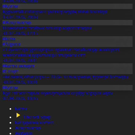
05.08.2026, 20:06
#Қоғам
Құрылтай сайлауына үміткерлердің тізімі бекітілді
13.07.2026, 20:03
#Жаңалықтар
Шымкентте теміржолшылар марапатталды
31.07.2026, 17:15
#Білім
#Aqparat
«Тәуелсіздік ұрпақтары» грантын тағайындау жөніндегі
комиссияның қорытынды отырысы өтті
31.07.2026, 20:11
#Басты ақпарат
#Спорт
«Болашақ ойындары – 2026» халықаралық турнирі басталды
30.07.2026, 10:01
#Қоғам
Құс еті мен тауық жұмыртқасын өндіру қарқын алды
07.08.2026, 10:05
Басты
Тікелей эфир
Бағдарлама кестесі
Жаңалықтар
Жобалар