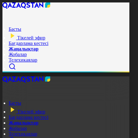
Басты
Тікелей эфир
Бағдарлама кестесі
Жаңалықтар
Жобалар
Телехикаялар
Басты
Тікелей эфир
Бағдарлама кестесі
Жаңалықтар
Жобалар
Телехикаялар