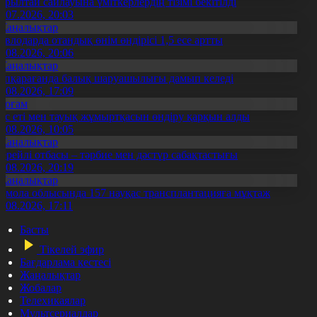
ұрылтай сайлауына үміткерлердің тізімі бекітілді
3.07.2026, 20:03
Жаңалықтар
авлодарда отандық өнім өндірісі 1,5 есе артты
5.08.2026, 20:06
Жаңалықтар
үпқарағанда балық шаруашылығы дамып келеді
7.08.2026, 17:09
Қоғам
ұс еті мен тауық жұмыртқасын өндіру қарқын алды
7.08.2026, 10:05
Жаңалықтар
ерейлі отбасы – тәрбие мен дәстүр сабақтастығы
7.08.2026, 20:19
Жаңалықтар
қмола облысында 157 науқас трансплантацияға мұқтаж
6.08.2026, 17:11
Басты
Тікелей эфир
Бағдарлама кестесі
Жаңалықтар
Жобалар
Телехикаялар
Мультсериалдар