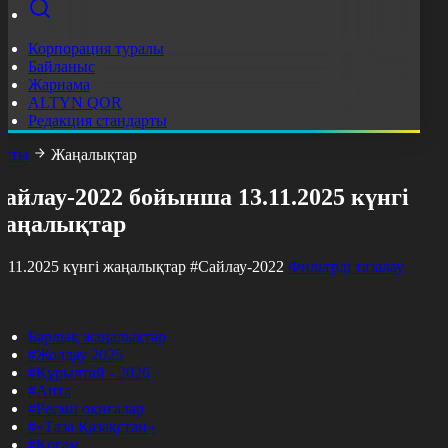
Корпорация туралы
Байланыс
Жарнама
ALTYN QOR
Редакция стандарты
асты
Жаңалықтар
айлау-2022 бойынша 13.11.2025 күнгі
жаңалықтар
3.11.2025 күнгі жаңалықтар
#Сайлау-2022
Фильтрді тазалау
Барлық жаңалықтар
#Жолдау 2025
#Құрылтай - 2026
#Апта
#Ресми оқиғалар
#«Таза Қазақстан»
#Қоғам