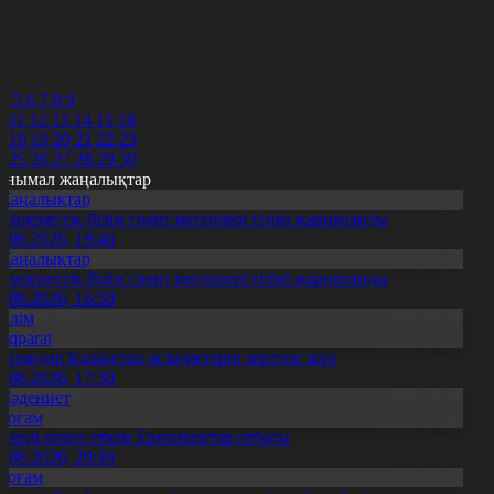
8
9
0
1
2
4
5
6
7
8
9
0
11
12
13
14
15
16
7
18
19
20
21
22
23
4
25
26
27
28
29
30
анымал жаңалықтар
Жаңалықтар
емлекеттік білім грант иегерлері тізімі жарияланды
7.08.2026, 19:46
Жаңалықтар
емлекеттік білім грант иегерлері тізімі жарияланды
7.08.2026, 16:50
Білім
Aqparat
апондар Қазақстан өсімдіктерін зерттеп жүр
4.08.2026, 17:30
Мәдениет
Қоғам
нерді өнеге еткен Ерниязовтар отбасы
8.08.2026, 20:16
Қоғам