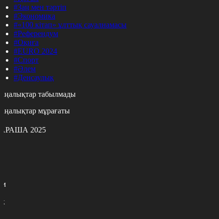
#Заң мен тәртіп
#Экономика
#«100 кітап» ұлттық сауалнамасы
#Референдум
#Оқиға
#EURO 2024
#Спорт
#Әлем
#Денсаулық
аңалықтар табылмады
аңалықтар мұрағаты
АРАША 2025
с
с
р
с
м
н
к
7