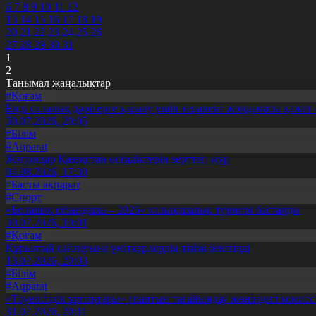
6
7
8
9
10
11
12
13
14
15
16
17
18
19
20
21
22
23
24
25
26
27
28
29
30
31
1
2
Танымал жаңалықтар
#Қоғам
Енді салалық дәрігерге қаралу үшін терапевт жолдамасы қажет 
30.07.2026, 20:05
#Білім
#Aqparat
Жапондар Қазақстан өсімдіктерін зерттеп жүр
04.08.2026, 17:30
#Басты ақпарат
#Спорт
«Болашақ ойындары – 2026» халықаралық турнирі басталды
30.07.2026, 10:01
#Қоғам
Құрылтай сайлауына үміткерлердің тізімі бекітілді
13.07.2026, 20:03
#Білім
#Aqparat
«Тәуелсіздік ұрпақтары» грантын тағайындау жөніндегі коми
31.07.2026, 20:11