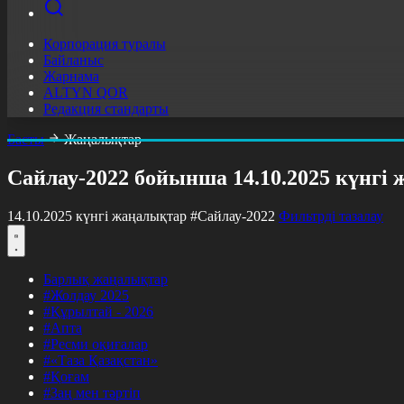
Корпорация туралы
Байланыс
Жарнама
ALTYN QOR
Редакция стандарты
Басты
Жаңалықтар
Сайлау-2022 бойынша 14.10.2025 күнгі
14.10.2025 күнгі жаңалықтар
#Сайлау-2022
Фильтрді тазалау
Барлық жаңалықтар
#Жолдау 2025
#Құрылтай - 2026
#Апта
#Ресми оқиғалар
#«Таза Қазақстан»
#Қоғам
#Заң мен тәртіп