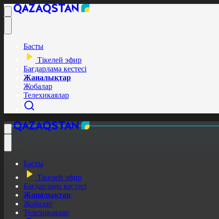
Басты
Тікелей эфир
Бағдарлама кестесі
Жаңалықтар
Жобалар
Телехикаялар
Басты
Тікелей эфир
Бағдарлама кестесі
Жаңалықтар
Жобалар
Телехикаялар