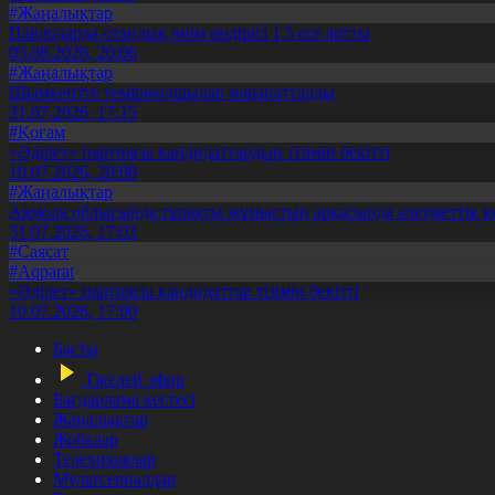
#Жаңалықтар
Павлодарда отандық өнім өндірісі 1,5 есе артты
05.08.2026, 20:06
#Жаңалықтар
Шымкентте теміржолшылар марапатталды
31.07.2026, 17:15
#Қоғам
«Әділет» партиясы кандидаттардың тізімін бекітті
10.07.2026, 20:08
#Жаңалықтар
Ақмола облысында тұрақты жұмыстың арқасында әлеуметтік к
31.07.2026, 17:03
#Саясат
#Aqparat
«Әділет» партиясы кандидаттар тізімін бекітті
10.07.2026, 17:00
Басты
Тікелей эфир
Бағдарлама кестесі
Жаңалықтар
Жобалар
Телехикаялар
Мультсериалдар