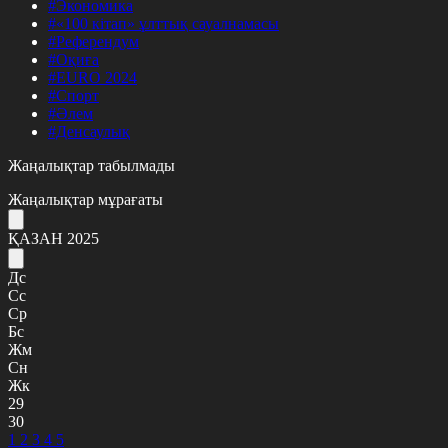
#Экономика
#«100 кітап» ұлттық сауалнамасы
#Референдум
#Оқиға
#EURO 2024
#Спорт
#Әлем
#Денсаулық
Жаңалықтар табылмады
Жаңалықтар мұрағаты
ҚАЗАН 2025
Дс
Сс
Ср
Бс
Жм
Сн
Жк
29
30
1
2
3
4
5