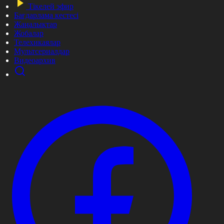
Тікелей эфир
Бағдарлама кестесі
Жаңалықтар
Жобалар
Телехикаялар
Мультсериалдар
Видеоархив