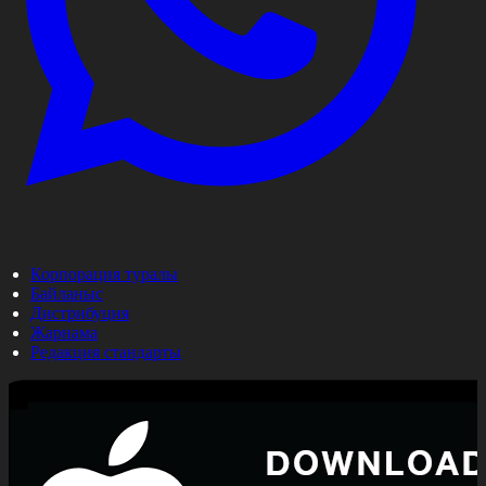
Корпорация туралы
Байланыс
Дистрибуция
Жарнама
Редакция стандарты