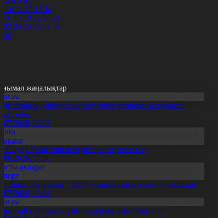
2
3
4
5
6
7
9
10
11
12
13
14
5
16
17
18
19
20
21
2
23
24
25
26
27
28
9
30
анымал жаңалықтар
Қоғам
нді салалық дәрігерге қаралу үшін терапевт жолдамасы
ажет емес
0.07.2026, 20:05
Білім
Aqparat
апондар Қазақстан өсімдіктерін зерттеп жүр
4.08.2026, 17:30
Басты ақпарат
Спорт
Болашақ ойындары – 2026» халықаралық турнирі басталды
0.07.2026, 10:01
Қоғам
ұрылтай сайлауына үміткерлердің тізімі бекітілді