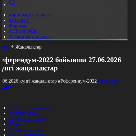
Корпорация туралы
Байланыс
Жарнама
ALTYN QOR
Редакция стандарты
асты
Жаңалықтар
Референдум-2022 бойынша 27.06.2026
күнгі жаңалықтар
7.06.2026 күнгі жаңалықтар
#Референдум-2022
Фильтрді
азалау
Барлық жаңалықтар
#Жолдау 2025
#Құрылтай - 2026
#Апта
#Ресми оқиғалар
#«Таза Қазақстан»