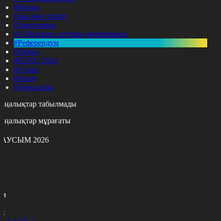
#Қоғам
#Заң мен тәртіп
#Экономика
#«100 кітап» ұлттық сауалнамасы
#Референдум
#Оқиға
#EURO 2024
#Спорт
#Әлем
#Денсаулық
аңалықтар табылмады
аңалықтар мұрағаты
АУСЫМ 2026
с
с
р
с
м
н
к