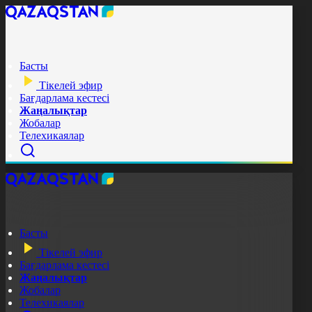
Басты
Тікелей эфир
Бағдарлама кестесі
Жаңалықтар
Жобалар
Телехикаялар
Басты
Тікелей эфир
Бағдарлама кестесі
Жаңалықтар
Жобалар
Телехикаялар