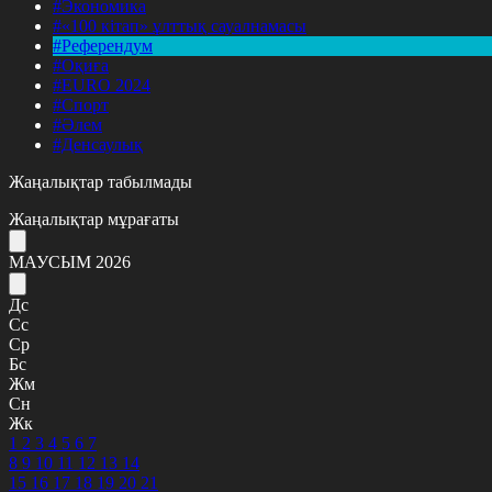
#Экономика
#«100 кітап» ұлттық сауалнамасы
#Референдум
#Оқиға
#EURO 2024
#Спорт
#Әлем
#Денсаулық
Жаңалықтар табылмады
Жаңалықтар мұрағаты
МАУСЫМ 2026
Дс
Сс
Ср
Бс
Жм
Сн
Жк
1
2
3
4
5
6
7
8
9
10
11
12
13
14
15
16
17
18
19
20
21