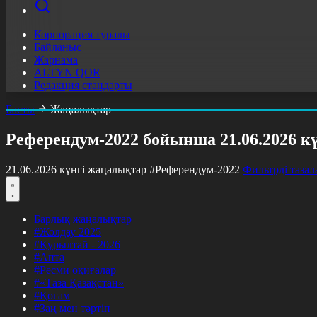
Корпорация туралы
Байланыс
Жарнама
ALTYN QOR
Редакция стандарты
Басты
Жаңалықтар
Референдум-2022 бойынша 21.06.2026 к
21.06.2026 күнгі жаңалықтар
#Референдум-2022
Фильтрді тазал
Барлық жаңалықтар
#Жолдау 2025
#Құрылтай - 2026
#Апта
#Ресми оқиғалар
#«Таза Қазақстан»
#Қоғам
#Заң мен тәртіп