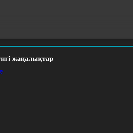
үнгі жаңалықтар
ау