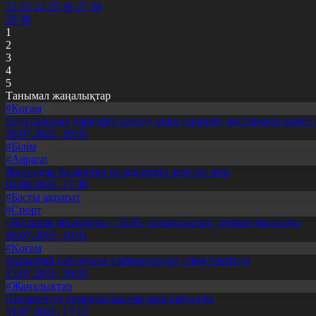
22
23
24
25
26
27
28
29
30
1
2
3
4
5
Танымал жаңалықтар
#Қоғам
Енді салалық дәрігерге қаралу үшін терапевт жолдамасы қажет 
30.07.2026, 20:05
#Білім
#Aqparat
Жапондар Қазақстан өсімдіктерін зерттеп жүр
04.08.2026, 17:30
#Басты ақпарат
#Спорт
«Болашақ ойындары – 2026» халықаралық турнирі басталды
30.07.2026, 10:01
#Қоғам
Құрылтай сайлауына үміткерлердің тізімі бекітілді
13.07.2026, 20:03
#Жаңалықтар
Шымкентте теміржолшылар марапатталды
31.07.2026, 17:15