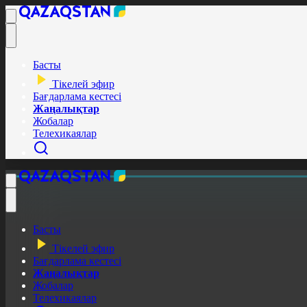
Басты
Тікелей эфир
Бағдарлама кестесі
Жаңалықтар
Жобалар
Телехикаялар
Басты
Тікелей эфир
Бағдарлама кестесі
Жаңалықтар
Жобалар
Телехикаялар