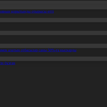
ссияның қорытынды отырысы өтті
өмек алатын отбасылар саны 50%-ға қысқарды
ін бұзған