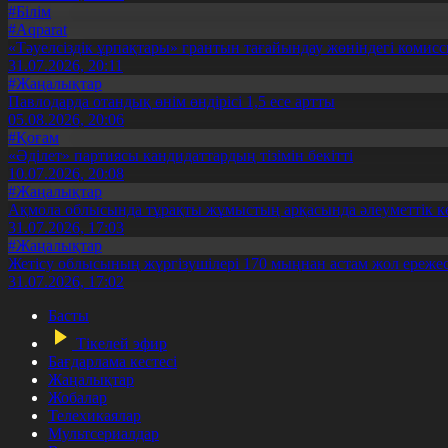
#Білім
#Aqparat
«Тәуелсіздік ұрпақтары» грантын тағайындау жөніндегі коми
31.07.2026, 20:11
#Жаңалықтар
Павлодарда отандық өнім өндірісі 1,5 есе артты
05.08.2026, 20:06
#Қоғам
«Әділет» партиясы кандидаттардың тізімін бекітті
10.07.2026, 20:08
#Жаңалықтар
Ақмола облысында тұрақты жұмыстың арқасында әлеуметтік к
31.07.2026, 17:03
#Жаңалықтар
Жетісу облысының жүргізушілері 170 мыңнан астам жол ережес
31.07.2026, 17:02
Басты
Тікелей эфир
Бағдарлама кестесі
Жаңалықтар
Жобалар
Телехикаялар
Мультсериалдар