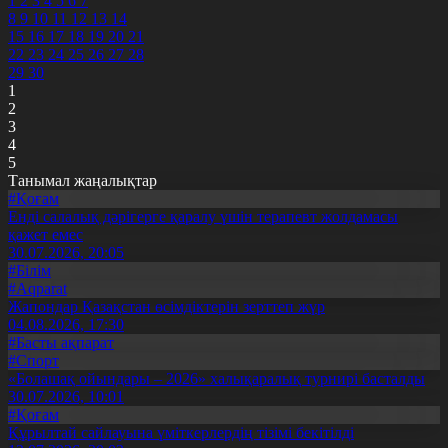
1
2
3
4
5
6
7
8
9
10
11
12
13
14
15
16
17
18
19
20
21
22
23
24
25
26
27
28
29
30
1
2
3
4
5
Танымал жаңалықтар
#Қоғам
Енді салалық дәрігерге қаралу үшін терапевт жолдамасы
қажет емес
30.07.2026, 20:05
#Білім
#Aqparat
Жапондар Қазақстан өсімдіктерін зерттеп жүр
04.08.2026, 17:30
#Басты ақпарат
#Спорт
«Болашақ ойындары – 2026» халықаралық турнирі басталды
30.07.2026, 10:01
#Қоғам
Құрылтай сайлауына үміткерлердің тізімі бекітілді