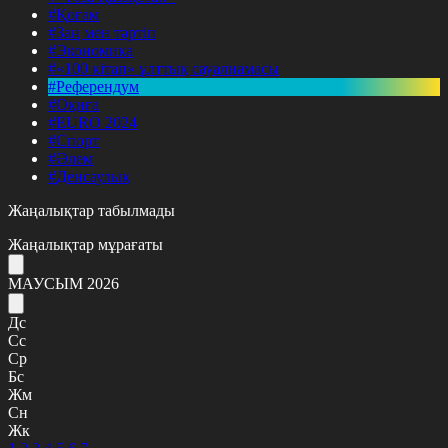
#Қоғам
#Заң мен тәртіп
#Экономика
#«100 кітап» ұлттық сауалнамасы
#Референдум
#Оқиға
#EURO 2024
#Спорт
#Әлем
#Денсаулық
Жаңалықтар табылмады
Жаңалықтар мұрағаты
МАУСЫМ 2026
Дс
Сс
Ср
Бс
Жм
Сн
Жк