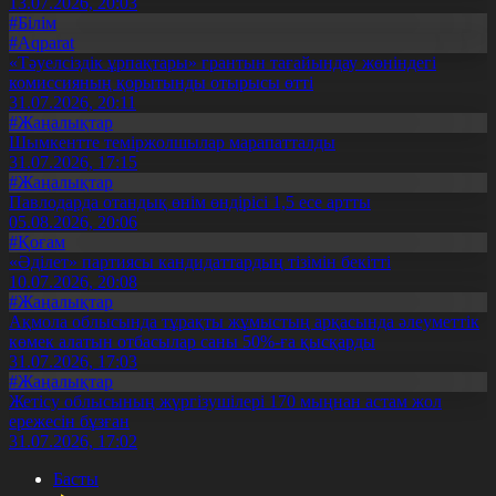
13.07.2026, 20:03
#Білім
#Aqparat
«Тәуелсіздік ұрпақтары» грантын тағайындау жөніндегі
комиссияның қорытынды отырысы өтті
31.07.2026, 20:11
#Жаңалықтар
Шымкентте теміржолшылар марапатталды
31.07.2026, 17:15
#Жаңалықтар
Павлодарда отандық өнім өндірісі 1,5 есе артты
05.08.2026, 20:06
#Қоғам
«Әділет» партиясы кандидаттардың тізімін бекітті
10.07.2026, 20:08
#Жаңалықтар
Ақмола облысында тұрақты жұмыстың арқасында әлеуметтік
көмек алатын отбасылар саны 50%-ға қысқарды
31.07.2026, 17:03
#Жаңалықтар
Жетісу облысының жүргізушілері 170 мыңнан астам жол
ережесін бұзған
31.07.2026, 17:02
Басты