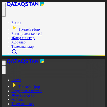
Басты
Тікелей эфир
Бағдарлама кестесі
Жаңалықтар
Жобалар
Телехикаялар
Басты
Тікелей эфир
Бағдарлама кестесі
Жаңалықтар
Жобалар
Телехикаялар