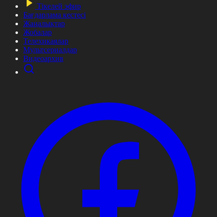
Тікелей эфир
Бағдарлама кестесі
Жаңалықтар
Жобалар
Телехикаялар
Мультсериалдар
Видеоархив