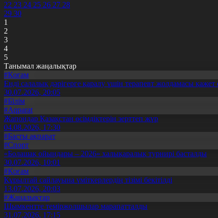
22
23
24
25
26
27
28
29
30
1
2
3
4
5
Танымал жаңалықтар
#Қоғам
Енді салалық дәрігерге қаралу үшін терапевт жолдамасы қажет 
30.07.2026, 20:05
#Білім
#Aqparat
Жапондар Қазақстан өсімдіктерін зерттеп жүр
04.08.2026, 17:30
#Басты ақпарат
#Спорт
«Болашақ ойындары – 2026» халықаралық турнирі басталды
30.07.2026, 10:01
#Қоғам
Құрылтай сайлауына үміткерлердің тізімі бекітілді
13.07.2026, 20:03
#Жаңалықтар
Шымкентте теміржолшылар марапатталды
31.07.2026, 17:15